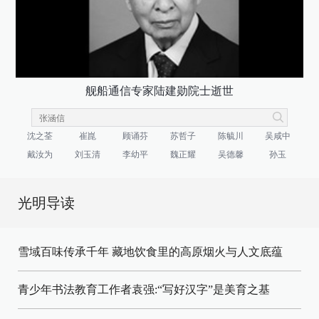
舰船通信专家陆建勋院士逝世
沈之荃
崔崑
顾诵芬
苏哲子
陈毓川
吴咸中
戴汝为
刘玉清
李幼平
魏正耀
吴德馨
孙玉
光明导读
雪域百味传承千年 藏地饮食里的高原烟火与人文底蕴
青少年书法教育工作者袁强:“写好汉字”是美育之基