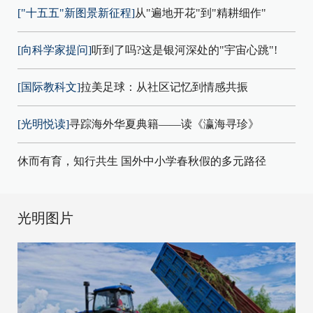
["十五五"新图景新征程]
从"遍地开花"到"精耕细作"
[向科学家提问]
听到了吗?这是银河深处的"宇宙心跳"!
[国际教科文]
拉美足球：从社区记忆到情感共振
[光明悦读]
寻踪海外华夏典籍——读《瀛海寻珍》
休而有育，知行共生 国外中小学春秋假的多元路径
光明图片