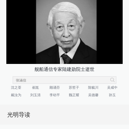
舰船通信专家陆建勋院士逝世
沈之荃
崔崑
顾诵芬
苏哲子
陈毓川
吴咸中
戴汝为
刘玉清
李幼平
魏正耀
吴德馨
孙玉
光明导读