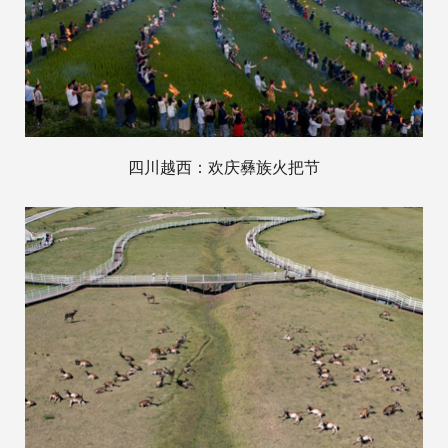
四川越西：欢庆彝族火把节