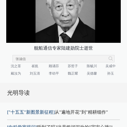
舰船通信专家陆建勋院士逝世
沈之荃
崔崑
顾诵芬
苏哲子
陈毓川
吴咸中
戴汝为
刘玉清
李幼平
魏正耀
吴德馨
孙玉
光明导读
["十五五"新图景新征程]
从"遍地开花"到"精耕细作"