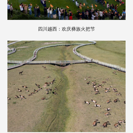
四川越西：欢庆彝族火把节