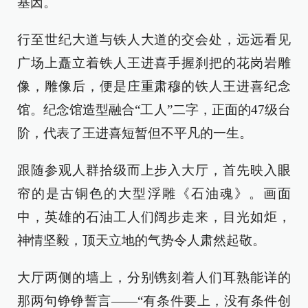
基因。
行至世纪大道与铁人大道的交会处，远远看见
广场上矗立着铁人王进喜手握刹把的花岗岩雕
像，雕像后，便是庄重肃穆的铁人王进喜纪念
馆。纪念馆造型融合“工人”二字，正面的47级台
阶，代表了王进喜短暂但不平凡的一生。
跟随参观人群拾级而上步入大厅，首先映入眼
帘的是古铜色的大型浮雕《石油魂》。画面
中，英雄的石油工人们阔步走来，目光如炬，
神情坚毅，顶天立地的气势令人肃然起敬。
大厅两侧的墙上，分别镌刻着人们耳熟能详的
那两句铮铮誓言——“有条件要上，没有条件创