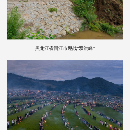
黑龙江省同江市迎战“双洪峰”