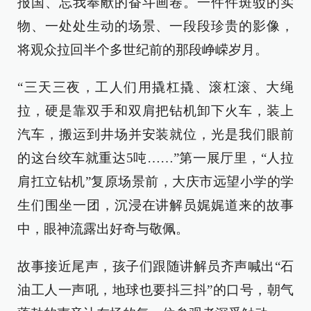
报国、忘我奉献的奋斗画卷。一件件斑驳的实
物、一处处生动的场景、一段段珍贵的影像，
将观众拉回半个多世纪前的那段峥嵘岁月。
“三天三夜，工人们用撬杠撬、滚杠滚、大绳
拉，硬是靠双手和双肩把钻机卸下火车，装上
汽车，搬运到井场并安装就位，光是我们眼前
的这台绞车就重达5吨……”第一展厅里，“人拉
肩扛立钻机”复原场景前，大庆市远望小学的学
生们围坐一团，沉浸在讲解员娓娓道来的故事
中，眼神流露出好奇与敬佩。
故事接近尾声，孩子们跟随讲解员齐声喊出“石
油工人一声吼，地球也要抖三抖”的口号，朝气