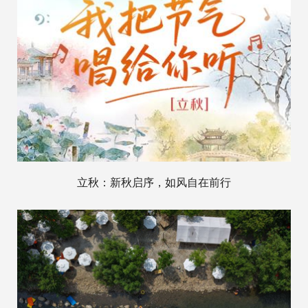
立秋：新秋启序，如风自在前行