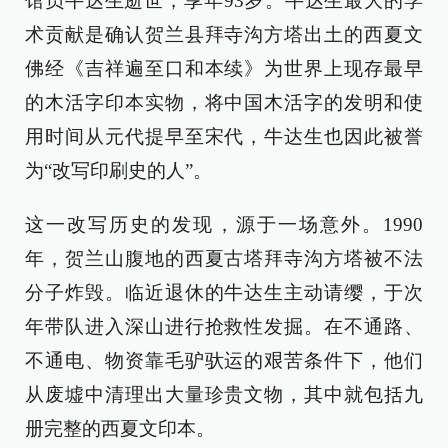
馆员牛达生逝世，享年93岁。牛达生最大的学
术贡献是确认贺兰县拜寺沟方塔出土的西夏文
佛经《吉祥遍至口和本续》为世界上现存最早
的木活字印本实物，将中国木活字的发明和使
用时间从元代提早至宋代，牛达生也因此被誉
为“改写印刷史的人”。
这一改写历史的发现，源于一场意外。1990
年，贺兰山腹地的西夏古塔拜寺沟方塔被不法
分子炸毁。临近退休的牛达生主动请缨，于次
年带队进入深山进行抢救性发掘。在不通路、
不通电、物资靠毛驴驮运的艰苦条件下，他们
从废墟中清理出大量珍贵文物，其中就包括九
册完整的西夏文印本。