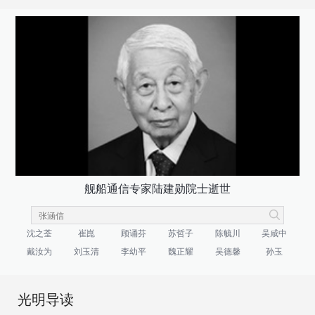
舰船通信专家陆建勋院士逝世
沈之荃
崔崑
顾诵芬
苏哲子
陈毓川
吴咸中
戴汝为
刘玉清
李幼平
魏正耀
吴德馨
孙玉
光明导读