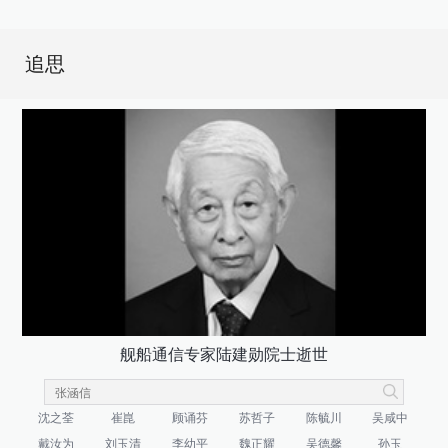
追思
舰船通信专家陆建勋院士逝世
沈之荃
崔崑
顾诵芬
苏哲子
陈毓川
吴咸中
戴汝为
刘玉清
李幼平
魏正耀
吴德馨
孙玉