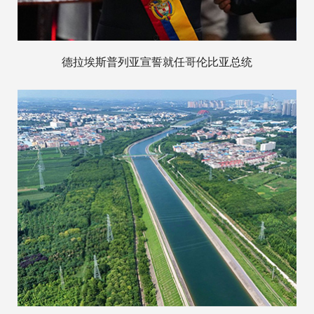
德拉埃斯普列亚宣誓就任哥伦比亚总统