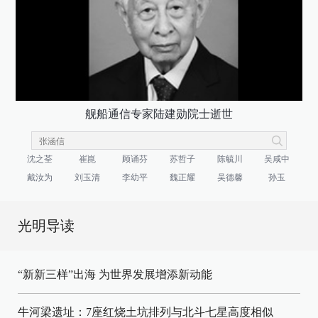
舰船通信专家陆建勋院士逝世
沈之荃
崔崑
顾诵芬
苏哲子
陈毓川
吴咸中
戴汝为
刘玉清
李幼平
魏正耀
吴德馨
孙玉
光明导读
“新新三样”出海 为世界发展增添新动能
牛河梁遗址：7座红烧土坑排列与北斗七星高度相似