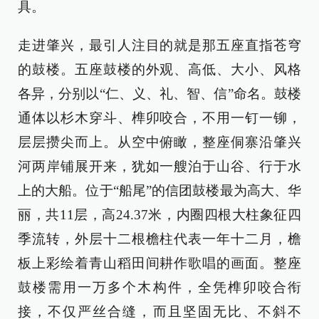
具。
走进肇兴，最引人注目的就是那五座直指苍穹
的鼓楼。五座鼓楼的外观、高低、大小、风格
各异，分别以“仁、义、礼、智、信”命名。鼓楼
通体以杉木穿斗、榫卯咬合，不用一钉一铆，
层层攒尖而上。从空中俯瞰，整座侗寨沿肇兴
河两岸铺展开来，犹如一艘泊于山谷、行于水
上的大船。位于“船尾”的信团鼓楼最为高大、华
丽，共11层，高24.37米，内圈四根大柱象征四
季流转，外层十二根檐柱代表一年十二月，檐
板上彩绘着青山稻田间耕作歌唱的画面。整座
鼓楼需用一万多个木构件，全凭榫卯咬合衔
接，不仅严丝合缝，而且坚固无比、不斜不