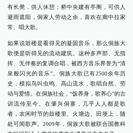
有长凳，供人休憩；桥中央建有亭阁，可供人
避雨遮阳，侗家人劳动之余，喜欢在廊中拉家
常、唱大歌。
如果说鼓楼是看得见的凝固音乐，那么侗族大
歌便是听得见的流动建筑。这种多声部、无指
挥、无伴奏的复调合唱，被西方音乐界誉为“清
泉般闪光的音乐”。侗族大歌已有2500余年历
史，模拟鸟叫虫鸣、高山流水，歌唱自然、劳
动与爱情。在侗族社会，“饭养身，歌养心”的古
训流传至今。在肇兴侗寨，几乎人人都是歌
者，农闲时节的鼓楼里、火塘边、田埂上，随
处可闻歌声。2009年，侗族大歌被联合国教科