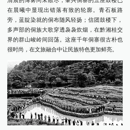
清晨的薄雾尚未散尽，肇兴侗寨的五座鼓楼已
在晨曦中显现出错落有致的轮廓。青石板路
旁，蓝靛染就的侗布随风轻扬；信团鼓楼下，
多声部的侗族大歌穿透袅袅炊烟，在黔湘桂交
界的群山峻岭间回荡。这座千年侗寨很古朴也
很时尚，在文旅融合中让民族特色更加鲜亮。