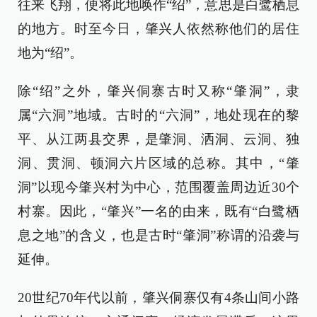
往来飞翔，便将此地唤作“绍”，意思是白鹭栖息
的地方。时至今日，肇兴人依然称他们的居住
地为“绍”。
除“绍”之外，肇兴侗寨古时又称“肇洞”，隶
属“六洞”地域。古时的“六洞”，地处现在的黎
平、从江两县交界，是肇洞、洒洞、云洞、独
洞、贯洞、顿洞六片区域的总称。其中，“肇
洞”以现今肇兴村为中心，范围覆盖周边近30个
村寨。因此，“肇兴”一名的由来，既有“白鹭栖
息之地”的含义，也是古时“肇洞”称谓的沿袭与
延伸。
20世纪70年代以前，肇兴侗寨仅有4条山间小路