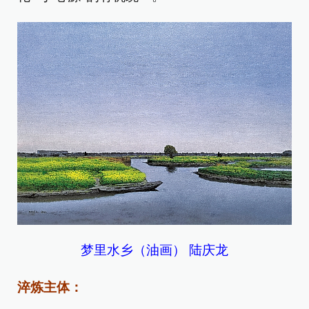
梦里水乡（油画） 陆庆龙
淬炼主体：