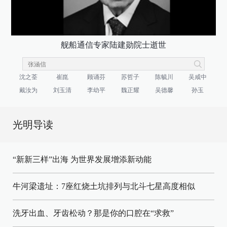
舰船通信专家陆建勋院士逝世
沈之荃
崔崑
顾诵芬
苏哲子
陈毓川
吴咸中
戴汝为
刘玉清
李幼平
魏正耀
吴德馨
孙玉
光明导读
“新新三样”出海 为世界发展增添新动能
牛河梁遗址：7座红烧土坑排列与北斗七星高度相似
洗牙出血、牙齿松动？那是你的口腔在“求救”