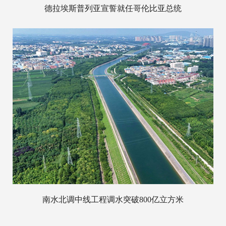
德拉埃斯普列亚宣誓就任哥伦比亚总统
南水北调中线工程调水突破800亿立方米