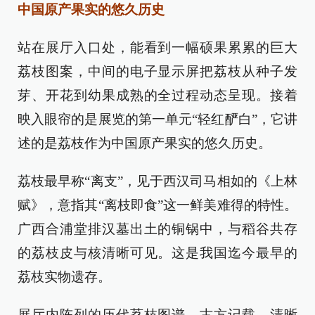
中国原产果实的悠久历史
站在展厅入口处，能看到一幅硕果累累的巨大
荔枝图案，中间的电子显示屏把荔枝从种子发
芽、开花到幼果成熟的全过程动态呈现。接着
映入眼帘的是展览的第一单元“轻红酽白”，它讲
述的是荔枝作为中国原产果实的悠久历史。
荔枝最早称“离支”，见于西汉司马相如的《上林
赋》，意指其“离枝即食”这一鲜美难得的特性。
广西合浦堂排汉墓出土的铜锅中，与稻谷共存
的荔枝皮与核清晰可见。这是我国迄今最早的
荔枝实物遗存。
展厅内陈列的历代荔枝图谱、古方记载，清晰