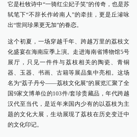
它是杜牧诗中“一骑红尘妃子笑”的传奇，也是苏
轼笔下“不辞长作岭南人”的牵挂，更是丘濬咏
出“世间珍果更无加”的眷恋。
这个初夏，一场穿越千年、跨越万里的荔枝文
化盛宴在海南应季上演。走进海南省博物馆5号
展厅，只见一件件与荔枝相关的陶瓷、青铜
器、玉器、书画、古籍等展品集中亮相。这场
名为“荔子丹兮——荔枝文化展”的展览汇聚了全
国9家文博单位的103件/套珍贵藏品，年代跨越
汉代至当代，是近年来国内少有的以荔枝为主
题的文化大展，生动展现了荔枝在历史变迁中
的文化印记。