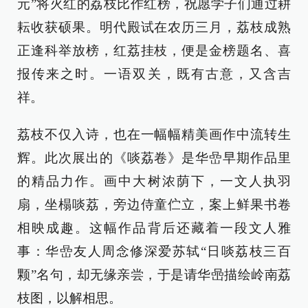
元”将火红的荔枝比作红榜，祝愿学子们通过耕
耘收获硕果。明代殿试在农历三月，荔枝成熟
正逢科举放榜，红荔挂枝，便是金榜题名、喜
报传来之时。一语双关，既有古意，又含吉
祥。
荔枝不仅入诗，也在一幅幅精美画作中流转生
辉。此次展出的《啖荔卷》是华嵒早期作品里
的精品力作。画中大树浓荫下，一文人执羽
扇，坐榻啖荔，旁边侍童伫立，案上鲜果书卷
相映成趣。这幅作品背后还藏着一段文人雅
事：华嵒友人周念修深爱苏轼“日啖荔枝三百
颗”名句，却无缘亲尝，于是请华喦描绘岭南荔
枝图，以解相思。