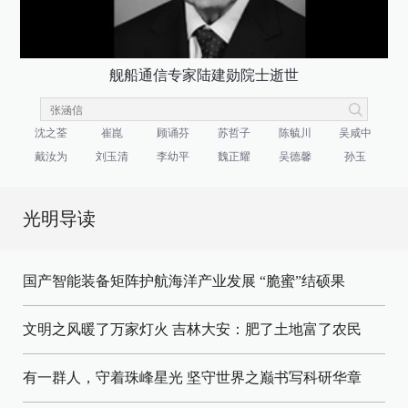
舰船通信专家陆建勋院士逝世
沈之荃
崔崑
顾诵芬
苏哲子
陈毓川
吴咸中
戴汝为
刘玉清
李幼平
魏正耀
吴德馨
孙玉
光明导读
国产智能装备矩阵护航海洋产业发展
“脆蜜”结硕果
文明之风暖了万家灯火
吉林大安：肥了土地富了农民
有一群人，守着珠峰星光
坚守世界之巅书写科研华章