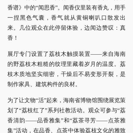
香谱》中的“闻思香”。闻香仪里装有香丸，用手
一捏黑色气囊，香气就从黄铜喇叭口散发出
来。几位观众在此停留体验，边闻边赞叹：真
香！
展厅专门设置了荔枝木触摸装置——来自海南
的野荔枝木粗糙的纹理里藏着岁月的温度。荔
枝木质地坚实细密，干燥后不易变形开裂，是
制作家具、建筑构件的良材。
为了让文物“活”起来，海南省博物馆围绕展览策
划了“荔枝红了”系列社教活动。观众可参与“荔
香清韵——品香雅集”和“荔茶寻芳——点茶雅
集”活动，在品香、点茶中体验荔枝文化的雅致