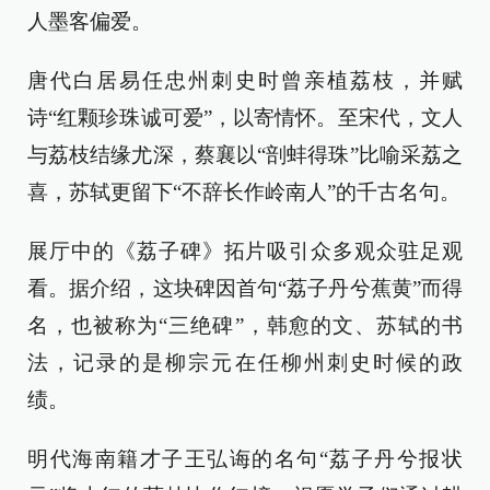
人墨客偏爱。
唐代白居易任忠州刺史时曾亲植荔枝，并赋
诗“红颗珍珠诚可爱”，以寄情怀。至宋代，文人
与荔枝结缘尤深，蔡襄以“剖蚌得珠”比喻采荔之
喜，苏轼更留下“不辞长作岭南人”的千古名句。
展厅中的《荔子碑》拓片吸引众多观众驻足观
看。据介绍，这块碑因首句“荔子丹兮蕉黄”而得
名，也被称为“三绝碑”，韩愈的文、苏轼的书
法，记录的是柳宗元在任柳州刺史时候的政
绩。
明代海南籍才子王弘诲的名句“荔子丹兮报状