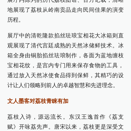
地展现了荔枝从岭南贡品走向民间佳果的演变
历程。
展厅中的清乾隆款掐丝珐琅宝相花大冰箱则直
观展现了清代宫廷成熟的天然冰储鲜技术。冰
箱全身由铜胎掐丝珐琅制作，各面为蓝地缠枝
宝相花纹，是宫内专门用来保存食物的工具，
通过放入天然冰使食品得到保鲜，其精巧的设
计让人们领略到前人的卓越智慧和先进理念。
文人墨客对荔枝青睐有加
荔枝入诗，源远流长。东汉王逸首作《荔支
赋》开咏荔先声。唐宋以来，荔枝更是深受文