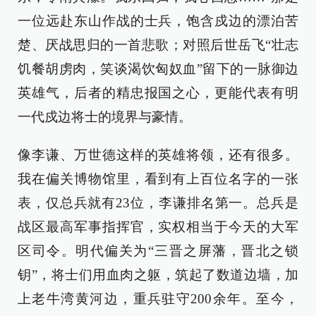
一位远赴东山作战的士兵，饱含戍边的漂泊苦
楚、厌战思归的一首悲歌；对照后世岳飞“壮志
饥餐胡虏肉，笑谈渴饮匈奴血”留下的一脉御边
英雄气，后者的精忠报国之心，更能代表有明
一代戍边将士的境界与豪情。
像李谦、万世德这样的英雄将领，还有很多。
我在偏关博物馆里，看到有上百位名字的一张
表，仅总兵就有23位，李谦排名第一。总兵是
战区最高军事指挥官，实权相当于今天的大军
区司令。明代偏关为“三晋之屏藩，晋北之锁
钥”，将士们用血肉之躯，筑起了数道边墙，加
上老牛湾黄河边，重兵驻守200余年。至今，