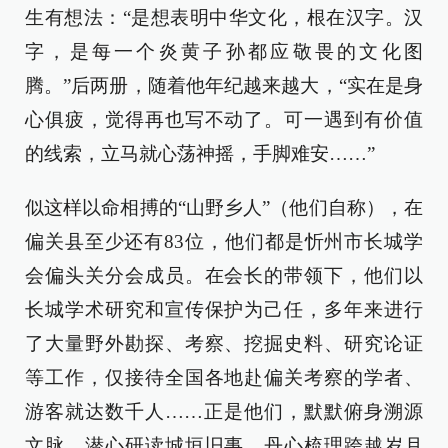
生有想法：“是想表明中华文化，根在汉字。汉
字，是每一个炎黄子孙都应敬畏的文化图
腾。”后两册，随着他年纪越来越大，“实在是身
心俱疲，觉得再也写不动了。可一遇到有价值
的线索，立马就心荡神摇，手脚难安……”
似这样以命相搏的“山野乡人”（他们自称），在
偏关县至少还有83位，他们都是忻州市长城学
会偏头关分会成员。在会长的带领下，他们以
长城学术研究和宣传保护为己任，多年来进行
了大量野外勘探、考察、挖掘史料、研究论证
等工作，仅接待全国各地赴偏关考察的学者、
游客就达数千人……正是他们，默默俯身溯源
文脉，潜心研读城垣旧事，丹心梳理跨越岁月