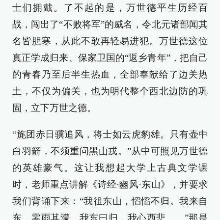
士们拥戴。了不起的是，万世德平生历经百
战，闯出了“不败将军”的威名，令北元诸部闻其
名皆胆寒，从此不敢再轻易进犯。万世德这位
真正学成归来、保家卫国的“返乡青年”，把自己
的青春乃至后半生热血，全部奉献给了边关热
土，不仅为偏关，也为明代整个西北边防的巩
固，立下万世之德。
“旄团赤日骥追风，将士如云虎豹雄。只有壶中
白羽箭，不须重问黑山戎。”从中可照见万世德
的英雄豪气。这让我想起大学上古典文学课
时，老师重点讲解《诗经·豳风·东山》，并要求
我们背诵下来：“我徂东山，慆慆不归。我来自
东，零雨其濛。我东曰归，我心西悲……”那是