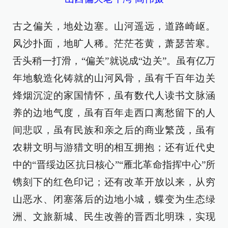
古之偏关，地处边塞。山河遥远，道路崎岖。
风沙扑面，地旷人稀。茫茫苍黄，萧瑟苦寒。
舌头稍一打滑，“偏关”就说成“边关”。虽有亿万
年地貌造化铸就的山河风骨，虽有千百年边关
烽烟沉淀的家国情怀，虽有数代人读书文脉涵
养的边地气度，虽有百年走西口离愁留下的人
间悲叹，虽有民族和亲之后的商业繁茂，虽有
农耕文明与游猎文明的相互拥抱；还有近代史
中的“晋绥边区抗日核心”“雁北革命指挥中心”所
镌刻下的红色印记；还有改革开放以来，从穷
山恶水、闭塞落后的边地小城，蝶变为生态绿
洲、文旅新城、民生改善的晋西北明珠，实现