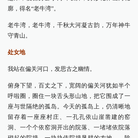
廓，得名“老牛湾”。
老牛湾，老牛湾，千秋大河凝古韵，万年神牛
守青山。
处女地
我站在偏关河口，发思古之幽情。
俯身下望，百丈之下，宽阔的偏关河犹如半个
呼啦圈，圈住一块舌头形山地，把它围成了一
座与世隔绝的孤岛。今天的孤岛上，仍清晰地
留存着一座座村庄、一孔孔依山崖凿建的窑
洞、一个个依窑洞开出的院落、一堵堵依院落
砌起的院墙、一块块依院墙垦耕的农地……除