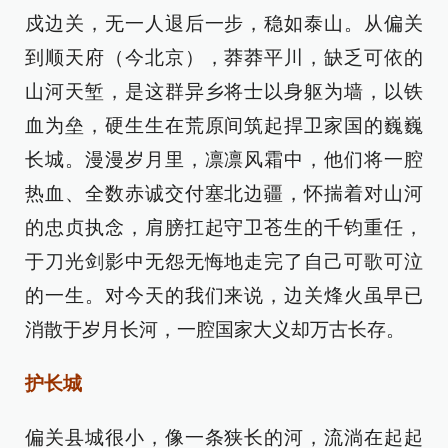
戍边关，无一人退后一步，稳如泰山。从偏关
到顺天府（今北京），莽莽平川，缺乏可依的
山河天堑，是这群异乡将士以身躯为墙，以铁
血为垒，硬生生在荒原间筑起捍卫家国的巍巍
长城。漫漫岁月里，凛凛风霜中，他们将一腔
热血、全数赤诚交付塞北边疆，怀揣着对山河
的忠贞执念，肩膀扛起守卫苍生的千钧重任，
于刀光剑影中无怨无悔地走完了自己可歌可泣
的一生。对今天的我们来说，边关烽火虽早已
消散于岁月长河，一腔国家大义却万古长存。
护长城
偏关县城很小，像一条狭长的河，流淌在起起