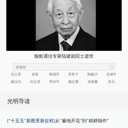
舰船通信专家陆建勋院士逝世
沈之荃
崔崑
顾诵芬
苏哲子
陈毓川
吴咸中
戴汝为
刘玉清
李幼平
魏正耀
吴德馨
孙玉
光明导读
["十五五"新图景新征程]
从"遍地开花"到"精耕细作"