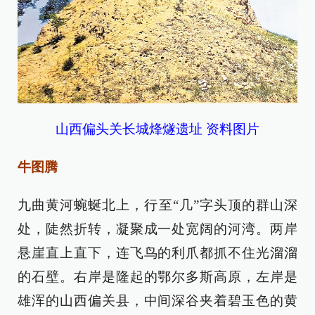
山西偏头关长城烽燧遗址 资料图片
牛图腾
九曲黄河蜿蜒北上，行至“几”字头顶的群山深
处，陡然折转，凝聚成一处宽阔的河湾。两岸
悬崖直上直下，连飞鸟的利爪都抓不住光溜溜
的石壁。右岸是隆起的鄂尔多斯高原，左岸是
雄浑的山西偏关县，中间深谷夹着碧玉色的黄