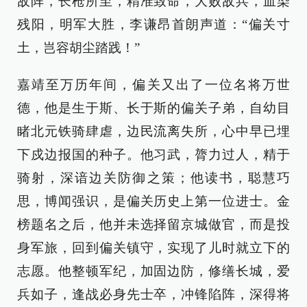
敌阵，长枪所至，精准致命，大败敌兵，血染
残阳，明军大胜，李谦昂首朗声道：“偏关寸
土，岂容胡尘踏践！”
嘉靖至万历年间，偏关又出了一位名将万世
德，他是生于斯、长于斯的偏关子弟，自幼目
睹北元铁骑肆虐，边民流离失所，心中早已埋
下戍边报国的种子。他习武，膂力过人，精于
骑射，深谙边关防御之策；他读书，聪慧巧
思，博闻强识，是偏关历史上第一位进士。金
榜题名之后，他并未选择留京城做官，而是投
身军旅，回到偏关镇守，实现了儿时就立下的
志愿。他整顿军纪，加固边防，修缮长城，爱
兵如子，逢战必身先士卒，冲锋陷阵，深得将