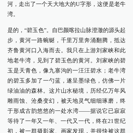
河，走出了一个天大地大的U字形，这便是老牛
湾。
是的，“碧玉色”。自巴颜喀拉山脉澄澈的源头起
步，黄河一路蜿蜒，千里万里奔涌翻腾，抵达
齐鲁黄河口入海而去。我只在上游刘家峡和此
地老牛湾，见到了碧玉色的黄河。刘家峡的碧
玉是天青色，像九寨沟的一汪汪碧水；老牛湾
的碧玉多加了一勺蓝，遂呈墨绿色，仿佛一片
绿油油的森林。这片山水秘境，历经亿万年风
雕雨蚀、沧桑变幻，被天地灵气细细琢磨，终
于形成古韵悠悠的一处水湾——据说它已寂寂
等待了一年又一年、一代又一代，终在21世纪
初，被一群摄影家、画家发现，并很快被这群