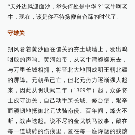
“天外边风迎面沙，举头何处是中华？”老牛啊老
牛，现在，该是你不待扬鞭自奋蹄的时代了。
守雄关
朔风卷着黄沙砸在偏关的夯土城墙上，发出呜
咽般的声响。黄河如带，从老牛湾蜿蜒东去，
与万里长城相拥，将晋北大地围成明王朝北疆
的屏障。元朝虽已亡，但北元势力逐渐强大起
来，因此从明洪武二年（1369年）起，众多将
士戍守边关，自己动手筑长城、修台堡，艰辛
而顽韧地抵御北元铁骑南侵。百年间，烽火不
断，战声迭起。说不尽的金戈铁马故事，藏在
每一道城砖的伤痕里，匿在每一座烽燧的残骸