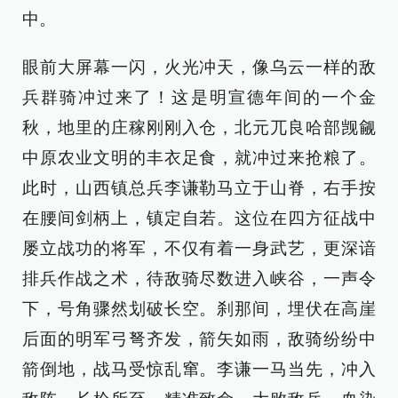
中。
眼前大屏幕一闪，火光冲天，像乌云一样的敌
兵群骑冲过来了！这是明宣德年间的一个金
秋，地里的庄稼刚刚入仓，北元兀良哈部觊觎
中原农业文明的丰衣足食，就冲过来抢粮了。
此时，山西镇总兵李谦勒马立于山脊，右手按
在腰间剑柄上，镇定自若。这位在四方征战中
屡立战功的将军，不仅有着一身武艺，更深谙
排兵作战之术，待敌骑尽数进入峡谷，一声令
下，号角骤然划破长空。刹那间，埋伏在高崖
后面的明军弓弩齐发，箭矢如雨，敌骑纷纷中
箭倒地，战马受惊乱窜。李谦一马当先，冲入