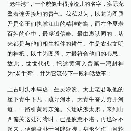
“老牛湾”，一个貌似土得掉渣儿的名字，实际充
盈着连天接地的贵气。我私以为，以龙为图腾
乃是帝王们执掌江山的精神寄寓，而在华夏老
百姓的心中，最虔诚信奉、最由衷认同的，从
来都是与他们相生相伴的耕牛。牛是农业文明
的神祇，以牛为图腾，才最符合他们的心思。
故此，世世代代，把这黄河入晋第一湾封神
为“老牛湾”，并为它流传下一段神话故事：
上古时洪水肆虐，生灵涂炭。太上老君派他的
座下青牛下凡，疏导河水。大青牛奋力劈开河
道，一路引黄河东流。长途跋涉太累，来到山
西偏关这处河湾时，已是疲惫不堪，再也站不
起来，便俯身卧于河畔歇脚，身形化作山河轮