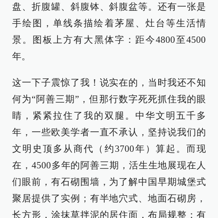
盘、折腹罐、斜腹钵、斜腹盆等。还有一张是
手绘图，单线条描绘着茅屋、灶台等生活情
景。图板上方有大黑体字：距今4800至4500
年。
这一下子震惊了我！说实在的，当时我还不知
何为“阿善三期”，但那行数字死死抓住我的眼
睛，紧紧拉住了我的双腿。中华文明五千多
年，一些欧美学者一直不承认，坚持说我们的
文明史顶多从商代（约3700年）算起。而现
在，4500多年的阿善三期，活生生地展现在人
们眼前，有石砌围墙，为了解中国早期城堡式
聚居提供了实例；有半地穴式、地面石砌房，
长方形，涂抹草拌泥的居住面，布局规整；有