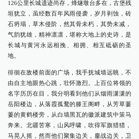
126公里长城遗迹尚存，烽燧墩台多在，古堡残
垣犹立，虽经数百年风雨侵袭，岁月剥蚀，砖
石坍塌，草木侵阶，然其骨未朽，其势未减，
气韵犹雄，精神凛凛，堪称大地上的史诗，是
长城与黄河永远相挽、相拥、相互砥砺的圣
地。
徘徊在敌楼前面的广场，我手抚城墙远眺，不
由自主地眼热心跳，壮怀激烈。上百位将领的
名字历历在目，我分明看到他们从烟雨潇潇的
岳阳楼边，从落霞孤鹜的滕王阁畔，从芳草萋
萋的黄鹤楼旁，从白墙黑瓦的徽派建筑中策马
奔来。北疆苦寒，山风呼啸，吹得军旗猎猎，
马晃人摇，然而他们聚集边关，鏖战边关，卫