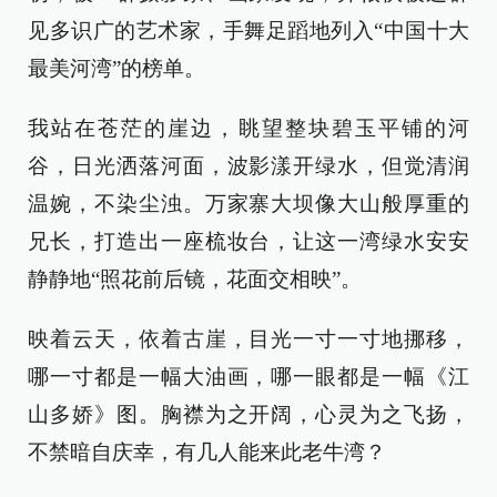
见多识广的艺术家，手舞足蹈地列入“中国十大
最美河湾”的榜单。
我站在苍茫的崖边，眺望整块碧玉平铺的河
谷，日光洒落河面，波影漾开绿水，但觉清润
温婉，不染尘浊。万家寨大坝像大山般厚重的
兄长，打造出一座梳妆台，让这一湾绿水安安
静静地“照花前后镜，花面交相映”。
映着云天，依着古崖，目光一寸一寸地挪移，
哪一寸都是一幅大油画，哪一眼都是一幅《江
山多娇》图。胸襟为之开阔，心灵为之飞扬，
不禁暗自庆幸，有几人能来此老牛湾？