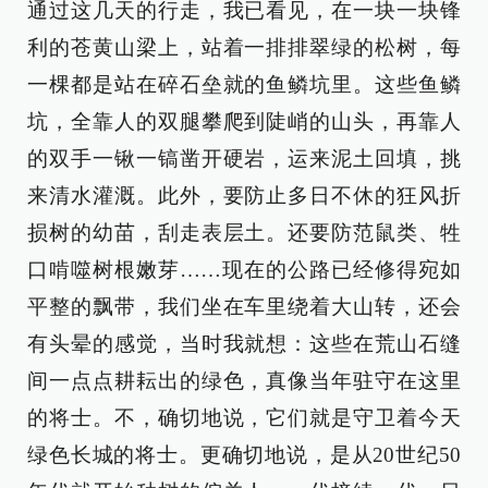
通过这几天的行走，我已看见，在一块一块锋
利的苍黄山梁上，站着一排排翠绿的松树，每
一棵都是站在碎石垒就的鱼鳞坑里。这些鱼鳞
坑，全靠人的双腿攀爬到陡峭的山头，再靠人
的双手一锹一镐凿开硬岩，运来泥土回填，挑
来清水灌溉。此外，要防止多日不休的狂风折
损树的幼苗，刮走表层土。还要防范鼠类、牲
口啃噬树根嫩芽……现在的公路已经修得宛如
平整的飘带，我们坐在车里绕着大山转，还会
有头晕的感觉，当时我就想：这些在荒山石缝
间一点点耕耘出的绿色，真像当年驻守在这里
的将士。不，确切地说，它们就是守卫着今天
绿色长城的将士。更确切地说，是从20世纪50