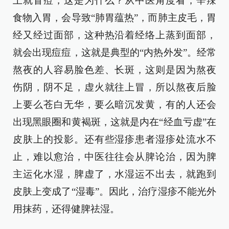
上就冒痘，这是为什么？从中医角度看，辛辣
食物入胃，会导致“肺胃蕴热”，而肺主皮毛，胃
经又经过面部，这种热沿着经络上蒸到面部，
就会出现痘痘，这就是典型的“内热外发”。经常
熬夜的人容易脸色差、长斑，这则是因为熬夜
伤阴，阴不足，虚火就往上冒，所以熬夜后脸
上要么苍白无华，要么暗沉发黄，有的人还会
出现黑眼圈和黄褐斑，这就是内在“经血亏虚”在
皮肤上的投影。还有些湿疹患者湿疹处流水不
止，难以愈治，中医往往会从脾论治，因为脾
主运化水湿，脾虚了，水湿运不出去，就跑到
皮肤上变成了“湿毒”。因此，治疗湿疹不能光外
用抹药，还得健脾祛湿。