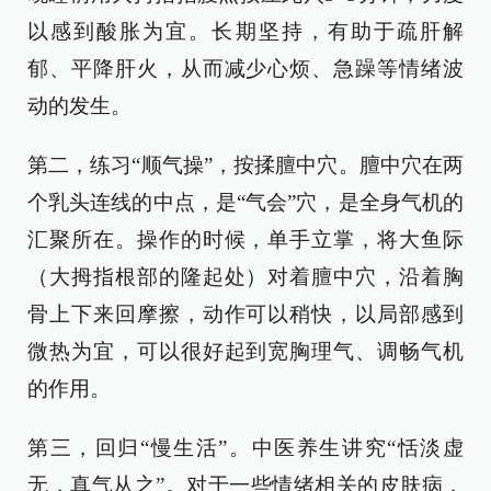
以感到酸胀为宜。长期坚持，有助于疏肝解
郁、平降肝火，从而减少心烦、急躁等情绪波
动的发生。
第二，练习“顺气操”，按揉膻中穴。膻中穴在两
个乳头连线的中点，是“气会”穴，是全身气机的
汇聚所在。操作的时候，单手立掌，将大鱼际
（大拇指根部的隆起处）对着膻中穴，沿着胸
骨上下来回摩擦，动作可以稍快，以局部感到
微热为宜，可以很好起到宽胸理气、调畅气机
的作用。
第三，回归“慢生活”。中医养生讲究“恬淡虚
无，真气从之”。对于一些情绪相关的皮肤病，