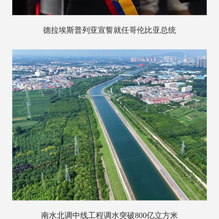
德拉埃斯普列亚宣誓就任哥伦比亚总统
南水北调中线工程调水突破800亿立方米