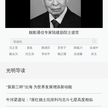
舰船通信专家陆建勋院士逝世
沈之荃
崔崑
顾诵芬
苏哲子
陈毓川
吴咸中
戴汝为
刘玉清
李幼平
魏正耀
吴德馨
孙玉
光明导读
“新新三样”出海 为世界发展增添新动能
牛河梁遗址：7座红烧土坑排列与北斗七星高度相似