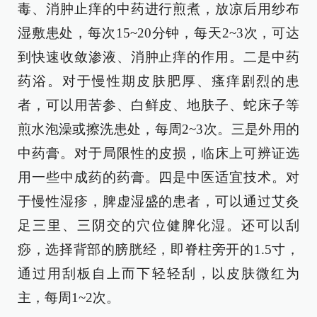
毒、消肿止痒的中药进行煎煮，放凉后用纱布
湿敷患处，每次15~20分钟，每天2~3次，可达
到快速收敛渗液、消肿止痒的作用。二是中药
药浴。对于慢性期皮肤肥厚、瘙痒剧烈的患
者，可以用苦参、白鲜皮、地肤子、蛇床子等
煎水泡澡或擦洗患处，每周2~3次。三是外用的
中药膏。对于局限性的皮损，临床上可辨证选
用一些中成药的药膏。四是中医适宜技术。对
于慢性湿疹，脾虚湿盛的患者，可以通过艾灸
足三里、三阴交的穴位健脾化湿。还可以刮
痧，选择背部的膀胱经，即脊柱旁开的1.5寸，
通过用刮板自上而下轻轻刮，以皮肤微红为
主，每周1~2次。