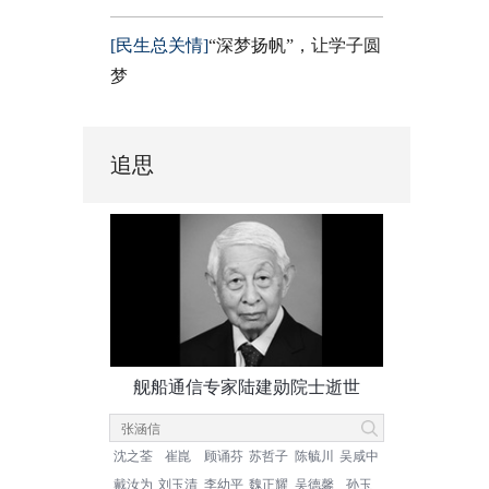
[民生总关情]
“深梦扬帆”，让学子圆
梦
追思
舰船通信专家陆建勋院士逝世
沈之荃
崔崑
顾诵芬
苏哲子
陈毓川
吴咸中
戴汝为
刘玉清
李幼平
魏正耀
吴德馨
孙玉