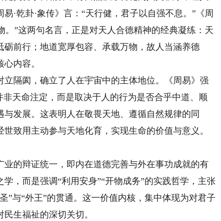
易·乾卦·象传》言：“天行健，君子以自强不息。”《周
载物。”这两句名言，正是对天人合德精神的经典凝练：天
砥砺前行；地道宽厚包容、承载万物，故人当涵养德
核心内容。
立隔阂，确立了人在宇宙中的主体地位。《周易》强
福并非天命注定，而是取决于人的行为是否合乎中道、顺
遇与发展。这表明人在敬畏天地、遵循自然规律的同
经世致用主动参与天地化育，实现生命的价值与意义。
业的辩证统一，即内在道德完善与外在事功成就的有
学，而是强调“利用安身”“开物成务”的实践哲学，主张
圣”与“外王”的贯通。这一价值内核，集中体现为对君子
对民生福祉的深切关切。