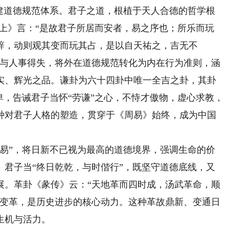
道德规范体系。君子之道，根植于天人合德的哲学根
上》言：“是故君子所居而安者，易之序也；所乐而玩
辞，动则观其变而玩其占，是以自天祐之，吉无不
律与人事得失，将外在道德规范转化为内在行为准则，涵
实、辉光之品。谦卦为六十四卦中唯一全吉之卦，其卦
卑，告诫君子当怀“劳谦”之心，不恃才傲物，虚心求教，
种对君子人格的塑造，贯穿于《周易》始终，成为中国
”，将日新不已视为最高的道德境界，强调生命的价
。君子当“终日乾乾，与时偕行”，既坚守道德底线，又
展。革卦《彖传》云：“天地革而四时成，汤武革命，顺
的变革，是历史进步的核心动力。这种革故鼎新、变通日
生机与活力。