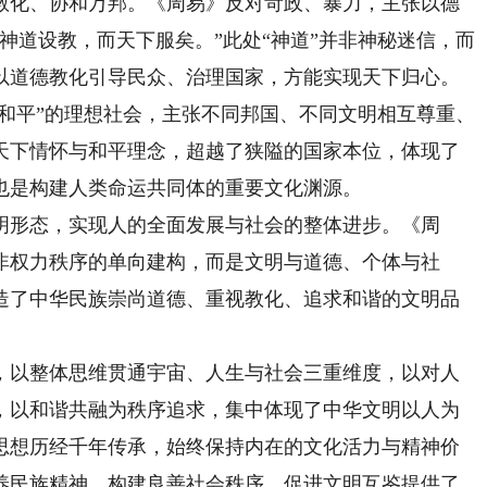
化、协和万邦。《周易》反对苛政、暴力，主张以德
神道设教，而天下服矣。”此处“神道”并非神秘迷信，而
以道德教化引导民众、治理国家，方能实现天下归心。
下和平”的理想社会，主张不同邦国、不同文明相互尊重、
天下情怀与和平理念，超越了狭隘的国家本位，体现了
也是构建人类命运共同体的重要文化渊源。
形态，实现人的全面发展与社会的整体进步。《周
非权力秩序的单向建构，而是文明与道德、个体与社
造了中华民族崇尚道德、重视教化、追求和谐的文明品
以整体思维贯通宇宙、人生与社会三重维度，以对人
，以和谐共融为秩序追求，集中体现了中华文明以人为
思想历经千年传承，始终保持内在的文化活力与精神价
养民族精神、构建良善社会秩序、促进文明互鉴提供了