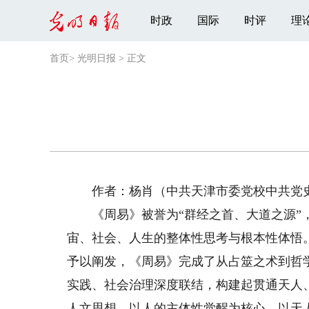
时政
国际
时评
理
首页
>
光明日报
>
正文
作者：杨肖（中共天津市委党校中共党史
《周易》被誉为“群经之首、大道之源”，
宙、社会、人生的整体性思考与根本性体悟
予以阐发，《周易》完成了从占筮之术到哲
实践、社会治理深度联结，构建起贯通天人
人文思想，以人的主体性觉醒为核心，以天