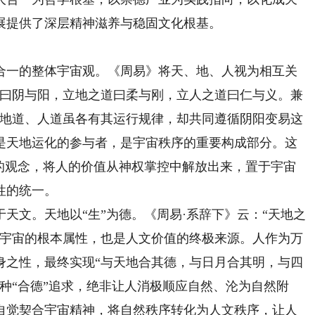
展提供了深层精神滋养与稳固文化根基。
一的整体宇宙观。《周易》将天、地、人视为相互关
道曰阴与阳，立地之道曰柔与刚，立人之道曰仁与义。兼
、地道、人道虽各有其运行规律，却共同遵循阴阳变易这
是天地运化的参与者，是宇宙秩序的重要构成部分。这
上的观念，将人的价值从神权掌控中解放出来，置于宇宙
性的统一。
文。天地以“生”为德。《周易·系辞下》云：“天地之
是宇宙的根本属性，也是人文价值的终极来源。人作为万
身之性，最终实现“与天地合其德，与日月合其明，与四
种“合德”追求，绝非让人消极顺应自然、沦为自然附
自觉契合宇宙精神，将自然秩序转化为人文秩序，让人