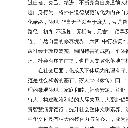
过自省、克己、精进，不断完善自身道德人
思自身行为，将外在道德规范转化为内在自
化始终，体现了“自天子以至于庶人，壹是
路径：初九“不远复，无祗悔，元吉”，倡导
道、自然向善的修养境界；六四“中行独复”
象征臻于敦厚笃实、稳固持善的成熟。个体
睦、社会有序的前提，也是人文教化落地生
在社会层面，化成天下体现为伦理有序、
范是社会和谐的基石。家人卦《彖传》曰：
理的微观体现，家庭和睦则社会安定。兑卦《
待人，构建融洽和谐的人际关系；大畜卦倡
贤智慧涵养德行，提升社会整体文明素养。
中华文化具有强大的整合力与向心力，成为