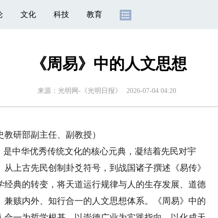
论
文化
科技
教育
《周易》中的人文思想
来源：
光明网-《光明日报》
2026-07-04 04:20
教研部副主任、副教授）
是中华优秀传统文化的核心元典，凝结着先民对宇
。从上古先民创制卦爻符号，到战国诸子撰述《易传》
学经典的转变，将天道运行规律与人的生存发展、道德
、兼赅内外、知行合一的人文思想体系。《周易》中的
人合一为哲学根基，以崇德广业为实践指向，以化成天