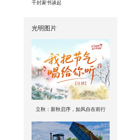
千封家书谈起
光明图片
立秋：新秋启序，如风自在前行