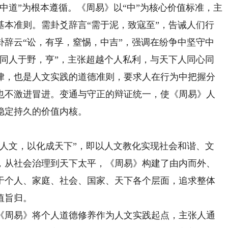
道”为根本遵循。《周易》以“中”为核心价值标准，主
基本准则。需卦爻辞言“需于泥，致寇至”，告诫人们行
卦辞云“讼，有孚，窒惕，中吉”，强调在纷争中坚守中
“同人于野，亨”，主张超越个人私利，与天下人同心同
律，也是人文实践的道德准则，要求人在行为中把握分
也不激进冒进。变通与守正的辩证统一，使《周易》人
稳定持久的价值内核。
文，以化成天下”，即以人文教化实现社会和谐、文
，从社会治理到天下太平，《周易》构建了由内而外、
于个人、家庭、社会、国家、天下各个层面，追求整体
值旨归。
周易》将个人道德修养作为人文实践起点，主张人通