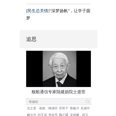
[民生总关情]
“深梦扬帆”，让学子圆
梦
追思
舰船通信专家陆建勋院士逝世
沈之荃
崔崑
顾诵芬
苏哲子
陈毓川
吴咸中
戴汝为
刘玉清
李幼平
魏正耀
吴德馨
孙玉