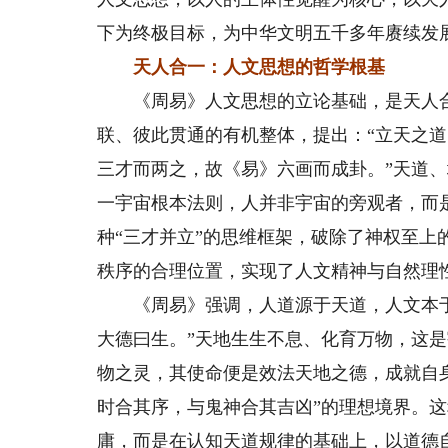
下为终极目标，为中华文明五千多年赓续发
天人合一：人文思想的哲学根基
《周易》人文思想的立论基础，是天人合
联、彼此贯通的有机整体，提出：“立天之
三才而两之，故《易》六画而成卦。”天道
一宇宙根本法则，人并非宇宙的旁观者，而
种“三才并立”的思维框架，破除了神权至
秩序的合理位置，实现了人文精神与自然理
《周易》强调，人道源于天道，人文本于天
大德曰生。”天地生生不息、化育万物，这
物之灵，其使命便是效法天地之德，成就自
时合其序，与鬼神合其吉凶”的理想境界。这
庸，而是在认知天道规律的基础上，以道德