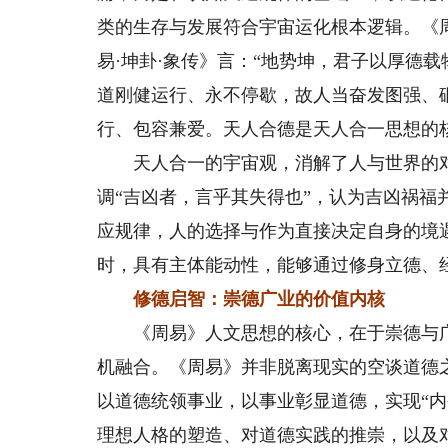
类的生存与发展符合宇宙运化根本逻辑。《周
易·坤卦·象传》言：“地势坤，君子以厚德
道刚健运行、永不停歇，故人当奋发图强、
行、包容兼爱。天人合德是天人合一思想的
天人合一的宇宙观，消解了人与世界的对
调“吉凶者，言乎其失得也”，认为吉凶祸
应规律，人的选择与作为直接决定自身的境
时，具有主体能动性，能够通过修身立德、
修德启智：崇德广业的价值内核
《周易》人文思想的核心，在于崇德与广
机融合。《周易》并非脱离现实的空谈道德之
以道德统领事业，以事业彰显道德，实现“内
理想人格的塑造、对道德实践的推崇，以及