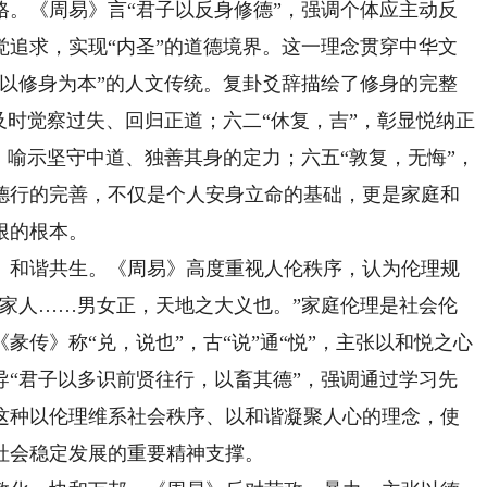
格。《周易》言“君子以反身修德”，强调个体应主动反
觉追求，实现“内圣”的道德境界。这一理念贯穿中华文
皆以修身为本”的人文传统。复卦爻辞描绘了修身的完整
及时觉察过失、回归正道；六二“休复，吉”，彰显悦纳正
，喻示坚守中道、独善其身的定力；六五“敦复，无悔”，
德行的完善，不仅是个人安身立命的基础，更是家庭和
根的根本。
和谐共生。《周易》高度重视人伦秩序，认为伦理规
“家人……男女正，天地之大义也。”家庭伦理是社会伦
彖传》称“兑，说也”，古“说”通“悦”，主张以和悦之心
导“君子以多识前贤往行，以畜其德”，强调通过学习先
这种以伦理维系社会秩序、以和谐凝聚人心的理念，使
社会稳定发展的重要精神支撑。