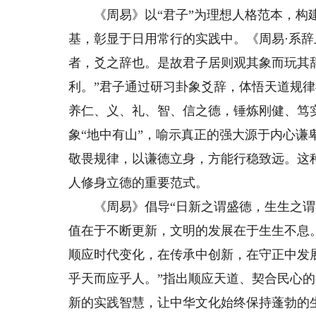
《周易》以“君子”为理想人格范本，构建
基，彰显于日用常行的实践中。《周易·系辞
者，爻之辞也。是故君子居则观其象而玩其
利。”君子通过研习卦象爻辞，体悟天道规
养仁、义、礼、智、信之德，锤炼刚健、笃
象“地中有山”，喻示真正的强大源于内心谦
敬畏规律，以谦德立身，方能行稳致远。这
人修身立德的重要范式。
《周易》倡导“日新之谓盛德，生生之谓易
值在于不断更新，文明的发展在于生生不息
顺应时代变化，在传承中创新，在守正中发
乎天而应乎人。”指出顺应天道、契合民心
新的实践智慧，让中华文化始终保持蓬勃的