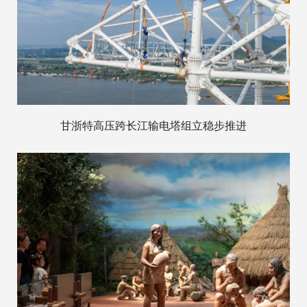
甘浙特高压跨长江输电塔组立稳步推进