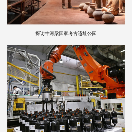
探访牛河梁国家考古遗址公园