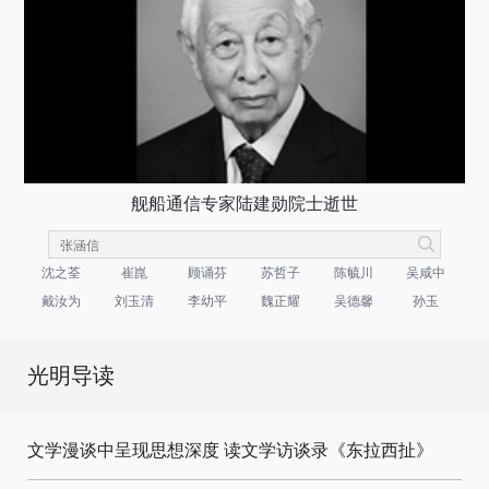
舰船通信专家陆建勋院士逝世
沈之荃
崔崑
顾诵芬
苏哲子
陈毓川
吴咸中
戴汝为
刘玉清
李幼平
魏正耀
吴德馨
孙玉
光明导读
文学漫谈中呈现思想深度 读文学访谈录《东拉西扯》