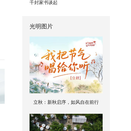
千封家书谈起
光明图片
立秋：新秋启序，如风自在前行