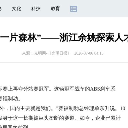
论
文化
科技
教育
“一片森林”——浙江余姚探索
来源：
光明网-《光明日报》
2026-07-06 04:15
上再夺分站赛冠军。这辆冠军战车的ABS刹车系
赛福制动。
，国内主要就是我们。”赛福制动总经理单东升说。10
投身于这一长期被巨头垄断的赛道。如今，企业已累计
年稳居国内前列。