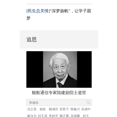
[民生总关情]
“深梦扬帆”，让学子圆
梦
追思
舰船通信专家陆建勋院士逝世
沈之荃
崔崑
顾诵芬
苏哲子
陈毓川
吴咸中
戴汝为
刘玉清
李幼平
魏正耀
吴德馨
孙玉