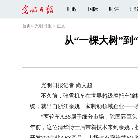
时政
国际
时评
理
首页
>
光明日报
>
正文
从“一棵大树”到
光明日报记者 尚文超
不久前，张雪机车在世界超级摩托车锦标赛
统，就出自浙江余姚一家制动领域企业——
“两轮车ABS属于细分市场，除国际巨头外
年前，这位清华博士后带着技术来到余姚，
开发700余款ABS产品，市场占有率连续6