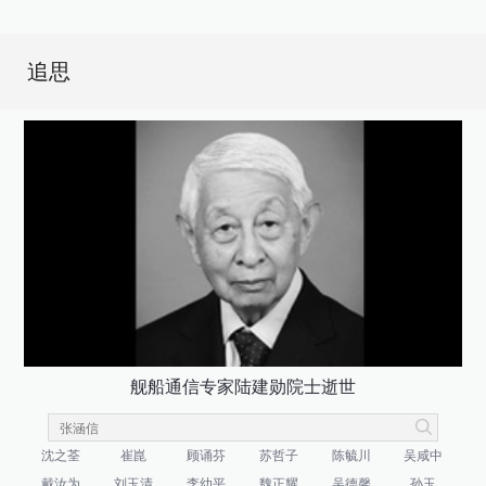
追思
舰船通信专家陆建勋院士逝世
沈之荃
崔崑
顾诵芬
苏哲子
陈毓川
吴咸中
戴汝为
刘玉清
李幼平
魏正耀
吴德馨
孙玉