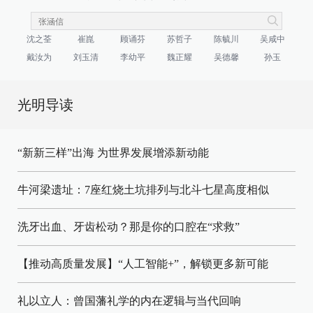
沈之荃
崔崑
顾诵芬
苏哲子
陈毓川
吴咸中
戴汝为
刘玉清
李幼平
魏正耀
吴德馨
孙玉
光明导读
“新新三样”出海 为世界发展增添新动能
牛河梁遗址：7座红烧土坑排列与北斗七星高度相似
洗牙出血、牙齿松动？那是你的口腔在“求救”
【推动高质量发展】“人工智能+”，解锁更多新可能
礼以立人：曾国藩礼学的内在逻辑与当代回响