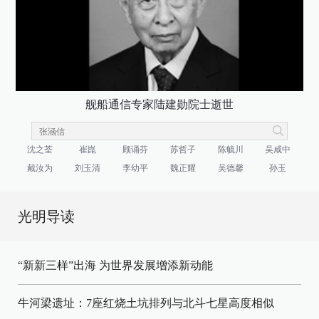
舰船通信专家陆建勋院士逝世
沈之荃
崔崑
顾诵芬
苏哲子
陈毓川
吴咸中
戴汝为
刘玉清
李幼平
魏正耀
吴德馨
孙玉
光明导读
“新新三样”出海 为世界发展增添新动能
牛河梁遗址：7座红烧土坑排列与北斗七星高度相似