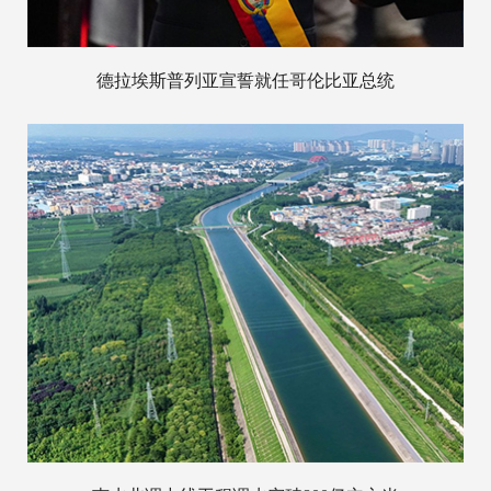
德拉埃斯普列亚宣誓就任哥伦比亚总统