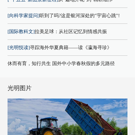
[向科学家提问]
听到了吗?这是银河深处的"宇宙心跳"!
[国际教科文]
拉美足球：从社区记忆到情感共振
[光明悦读]
寻踪海外华夏典籍——读《瀛海寻珍》
休而有育，知行共生 国外中小学春秋假的多元路径
光明图片