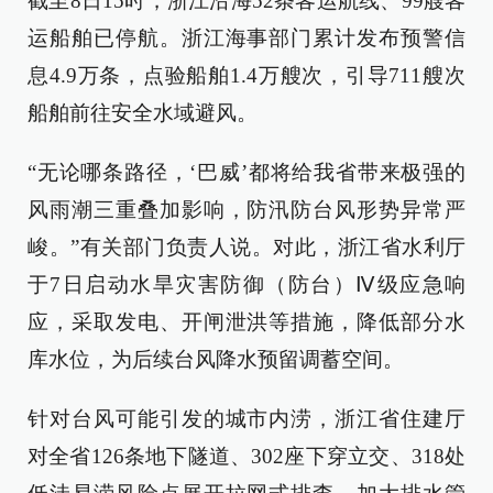
截至8日15时，浙江沿海52条客运航线、99艘客
运船舶已停航。浙江海事部门累计发布预警信
息4.9万条，点验船舶1.4万艘次，引导711艘次
船舶前往安全水域避风。
“无论哪条路径，‘巴威’都将给我省带来极强的
风雨潮三重叠加影响，防汛防台风形势异常严
峻。”有关部门负责人说。对此，浙江省水利厅
于7日启动水旱灾害防御（防台）Ⅳ级应急响
应，采取发电、开闸泄洪等措施，降低部分水
库水位，为后续台风降水预留调蓄空间。
针对台风可能引发的城市内涝，浙江省住建厅
对全省126条地下隧道、302座下穿立交、318处