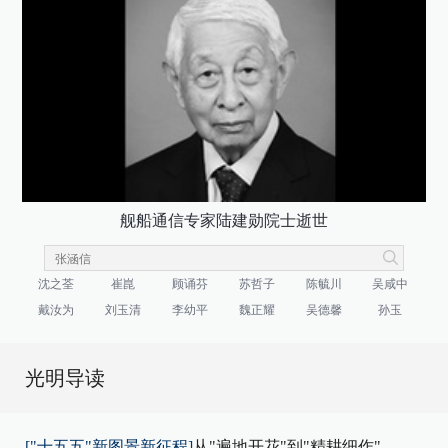
舰船通信专家陆建勋院士逝世
沈之荃
崔崑
顾诵芬
苏哲子
陈毓川
吴咸中
戴汝为
刘玉清
李幼平
魏正耀
吴德馨
孙玉
光明导读
["十五五"新图景新征程]
从"遍地开花"到"精耕细作"