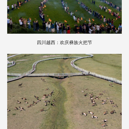
四川越西：欢庆彝族火把节