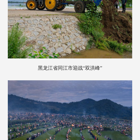
黑龙江省同江市迎战“双洪峰”