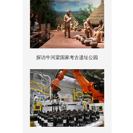
探访牛河梁国家考古遗址公园