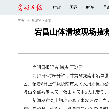
时政
国际
时评
理
首页
>
光明日报
>
正文
宕昌山体滑坡现场搜
光明日报记者 尚杰 王冰雅
7月7日6时56分许，甘肃省陇南市宕昌县
困。记者8日上午从陇南市人民政府新闻办公
救出全部被困人员，救出人员中5人未受伤、
新闻发布会上初步还原了事发经过。当天早
进到任藏村八仙沟时，遭遇突发山体滑坡被困