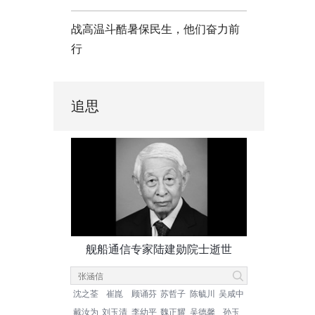
战高温斗酷暑保民生，他们奋力前
行
追思
舰船通信专家陆建勋院士逝世
沈之荃
崔崑
顾诵芬
苏哲子
陈毓川
吴咸中
戴汝为
刘玉清
李幼平
魏正耀
吴德馨
孙玉