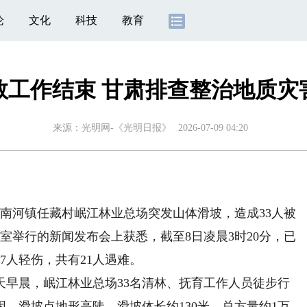
论
文化
科技
教育
救工作结束 甘肃排查整治地质灾
来源：
光明网-《光明日报》
2026-07-09 04:20
南河镇任藏村岷江林业总场突发山体滑坡，造成33人被
室举行的新闻发布会上获悉，截至8日凌晨3时20分，已
7人轻伤，共有21人遇难。
晨，岷江林业总场33名清林、抚育工作人员徒步行
。滑坡点地形高陡，滑坡体长约130米，总方量约1万