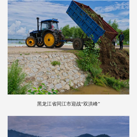
黑龙江省同江市迎战“双洪峰”