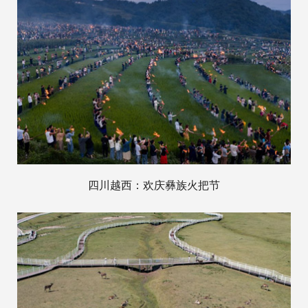
四川越西：欢庆彝族火把节