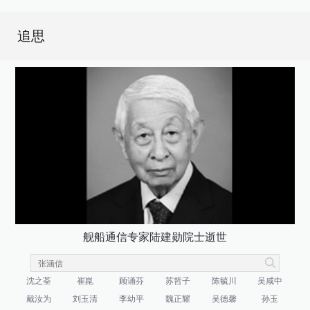
追思
舰船通信专家陆建勋院士逝世
沈之荃
崔崑
顾诵芬
苏哲子
陈毓川
吴咸中
戴汝为
刘玉清
李幼平
魏正耀
吴德馨
孙玉