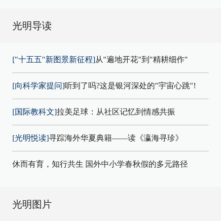
光明导读
["十五五"新图景新征程]
从"遍地开花"到"精耕细作"
[向科学家提问]
听到了吗?这是银河深处的"宇宙心跳"!
[国际教科文]
拉美足球：从社区记忆到情感共振
[光明悦读]
寻踪海外华夏典籍——读《瀛海寻珍》
休而有育，知行共生 国外中小学春秋假的多元路径
光明图片