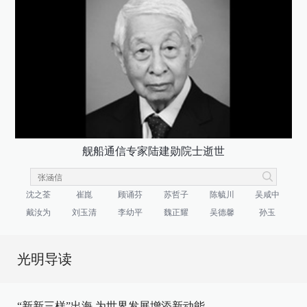
舰船通信专家陆建勋院士逝世
沈之荃
崔崑
顾诵芬
苏哲子
陈毓川
吴咸中
戴汝为
刘玉清
李幼平
魏正耀
吴德馨
孙玉
光明导读
“新新三样”出海 为世界发展增添新动能