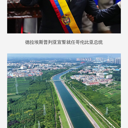
德拉埃斯普列亚宣誓就任哥伦比亚总统