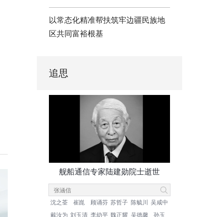
以常态化精准帮扶筑牢边疆民族地
区共同富裕根基
追思
舰船通信专家陆建勋院士逝世
沈之荃
崔崑
顾诵芬
苏哲子
陈毓川
吴咸中
戴汝为
刘玉清
李幼平
魏正耀
吴德馨
孙玉