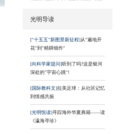
光明导读
["十五五"新图景新征程]
从"遍地开
花"到"精耕细作"
[向科学家提问]
听到了吗?这是银河
深处的"宇宙心跳"!
[国际教科文]
拉美足球：从社区记忆
到情感共振
[光明悦读]
寻踪海外华夏典籍——读
《瀛海寻珍》