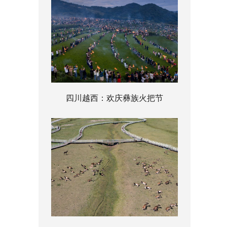
四川越西：欢庆彝族火把节