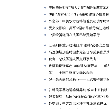
美国施压盟友“加大力度”协助保障霍尔
伊朗“真实承诺-4”行动第61波攻势报复
外交部：中美双方就特朗普总统访华时
受火灾影响 美军“福特”号航母将进港
中美经贸磋商在法国巴黎开始举行
以色列拟重开拉法口岸 维持“必要安全限
马达加斯加临时国家元首任命反腐官员
秘鲁一总统候选人因交通事故丧生
攻坚砥砺强军志 岗位建功展芳华——解
体）、全国巾帼文明岗风采录
好一朵美丽的茉莉花——记武警特警学
驻韩美军基地运输机异动 或向中东转移“
记者观察：法国“核保护伞”能否“罩”住
外交部：中方对巴阿冲突升级深感担忧