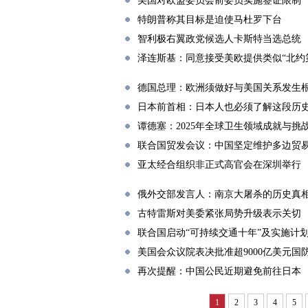
美国对欧盟委员会前委员实施签证限制
特朗普称其目标是迫使马杜罗下台
智利极右翼政党候选人卡斯特当选总统
泽连斯基：同意接受美欧提供类似“北约
德国总理：欧洲须做好与美国关系发生
日本前首相：日本人也必须了解这段历
谭德塞：2025年全球卫生领域成就与挑
联合国贸发会议：中国坚定维护多边贸
亚太经合组织非正式高官会在深圳举行
俄外交部发言人：南京大屠杀的历史真
古特雷斯对美委紧张局势升级表示关切
联合国启动“可持续交通十年”及实施计
美国会众议院表决批准超9000亿美元国
再次提醒：中国公民近期避免前往日本
1
2
3
4
5