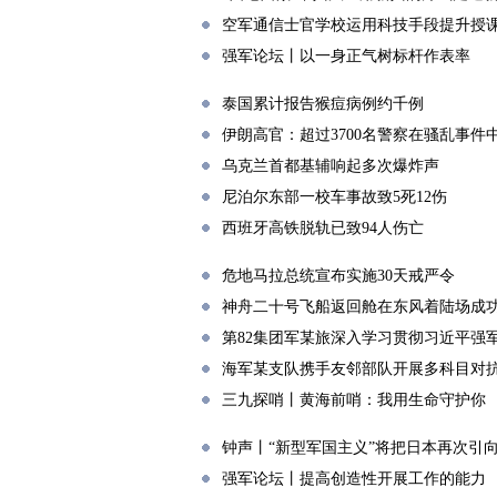
空军通信士官学校运用科技手段提升授
强军论坛丨以一身正气树标杆作表率
泰国累计报告猴痘病例约千例
伊朗高官：超过3700名警察在骚乱事件
乌克兰首都基辅响起多次爆炸声
尼泊尔东部一校车事故致5死12伤
西班牙高铁脱轨已致94人伤亡
危地马拉总统宣布实施30天戒严令
神舟二十号飞船返回舱在东风着陆场成
第82集团军某旅深入学习贯彻习近平强
海军某支队携手友邻部队开展多科目对
三九探哨丨黄海前哨：我用生命守护你
钟声丨“新型军国主义”将把日本再次引
强军论坛丨提高创造性开展工作的能力