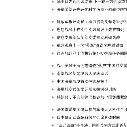
乌美日内瓦会谈结束 下一轮三方会谈或
海军某部评先评优科学考量不同岗位的“
解放军报评论员：着力提高党领导经济
思想战线丨在党性党风建设上走在前列
信息支援部队某部党委推动科研为战
军营观察丨一名“蓝军”参谋的思维进阶
红河舰赴亚丁湾执行第47批护航任务回
战斗英雄王海同志遗物“落户”中国航空
南部战区新闻发言人发表谈话
中国海军舰艇首次停靠乌拉圭
海军航空兵某团开展实投深弹训练
特朗普：不会前往巴黎参加七国集团紧
法国雷诺集团确认参与军用无人机生产
日本确定众议院解散的会议具体时间
“四记四做”带兵法：用新兵的方式走近