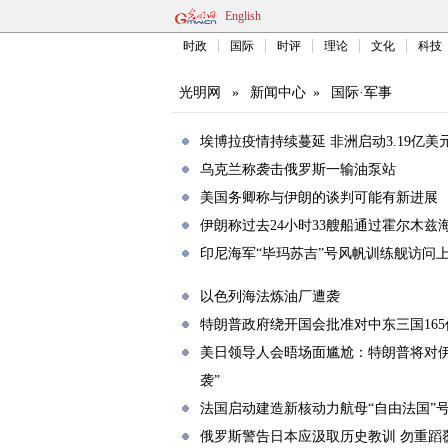
English
时政
国际
时评
理论
文化
科技
光明网
»
新闻中心
»
国际·军事
埃博拉疫情持续蔓延 非洲启动3.19亿美
乌克兰称袭击俄罗斯一输油泵站
美国务卿称与伊朗的谈判可能有新进展
伊朗称过去24小时33艘船通过霍尔木兹
印尼海军“毕玛苏吉”号风帆训练舰访问
以色列海法炼油厂遭袭
特朗普政府绕开国会批准对中东三国16
美日领导人会晤场面尴尬：特朗普将对
袭”
法国启动建造新核动力航母“自由法国”
俄罗斯警告日本应汲取历史教训 勿重蹈