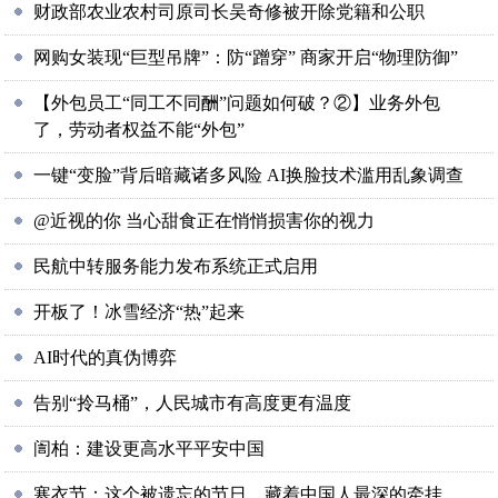
财政部农业农村司原司长吴奇修被开除党籍和公职
网购女装现“巨型吊牌”：防“蹭穿” 商家开启“物理防御”
【外包员工“同工不同酬”问题如何破？②】业务外包
了，劳动者权益不能“外包”
一键“变脸”背后暗藏诸多风险 AI换脸技术滥用乱象调查
@近视的你 当心甜食正在悄悄损害你的视力
民航中转服务能力发布系统正式启用
开板了！冰雪经济“热”起来
AI时代的真伪博弈
告别“拎马桶”，人民城市有高度更有温度
訚柏：建设更高水平平安中国
寒衣节：这个被遗忘的节日，藏着中国人最深的牵挂