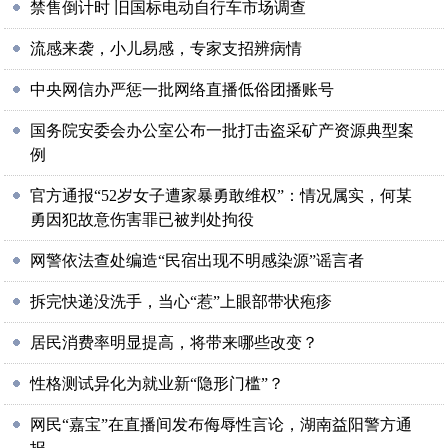
禁售倒计时 旧国标电动自行车市场调查
流感来袭，小儿易感，专家支招辨病情
中央网信办严惩一批网络直播低俗团播账号
国务院安委会办公室公布一批打击盗采矿产资源典型案
例
官方通报“52岁女子遭家暴勇敢维权”：情况属实，何某
勇因犯故意伤害罪已被判处拘役
网警依法查处编造“民宿出现不明感染源”谣言者
拆完快递没洗手，当心“惹”上眼部带状疱疹
居民消费率明显提高，将带来哪些改变？
性格测试异化为就业新“隐形门槛”？
网民“嘉宝”在直播间发布侮辱性言论，湖南益阳警方通