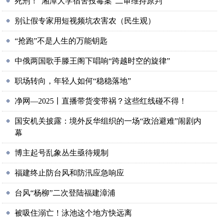
死刑！“湘潭大学宿舍投毒案”二审维持原判
别让假专家用短视频坑农害农（民生观）
“抢跑”不是人生的万能钥匙
中俄两国歌手滕王阁下唱响“跨越时空的旋律”
职场转向，年轻人如何“稳稳落地”
净网—2025丨直播带货变带祸？这些红线碰不得！
国安机关披露：境外反华组织的一场“政治避难”闹剧内
幕
博主起号乱象丛生亟待规制
福建终止防台风和防汛应急响应
台风“杨柳”二次登陆福建漳浦
被吸住溺亡！泳池这个地方快远离