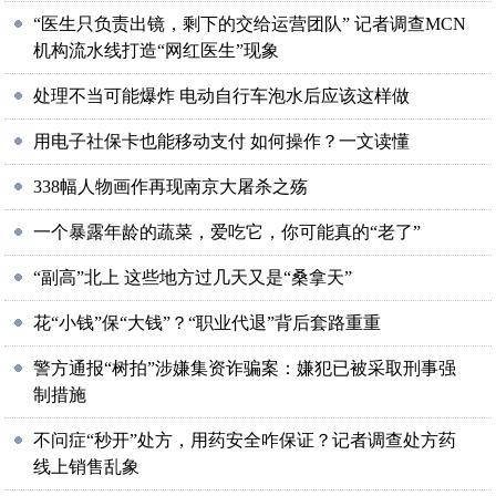
“医生只负责出镜，剩下的交给运营团队” 记者调查MCN
机构流水线打造“网红医生”现象
处理不当可能爆炸 电动自行车泡水后应该这样做
用电子社保卡也能移动支付 如何操作？一文读懂
338幅人物画作再现南京大屠杀之殇
一个暴露年龄的蔬菜，爱吃它，你可能真的“老了”
“副高”北上 这些地方过几天又是“桑拿天”
花“小钱”保“大钱”？“职业代退”背后套路重重
警方通报“树拍”涉嫌集资诈骗案：嫌犯已被采取刑事强
制措施
不问症“秒开”处方，用药安全咋保证？记者调查处方药
线上销售乱象