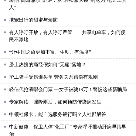
暑期“高薪兼职”陷阱：从“轻松赚大钱”到沦为“电诈工具
人”
携宠出行的甜蜜与烦恼
有人呼吁开放，有人呼吁严管——共享电单车，如何便
民不添堵
“让中国之旅更加丰富、生动、有温度”
屡上热搜的痛经假如何“无痛”落地？
护工骑手受伤谁买单 劳务关系赔偿有规则
轻信代抢演唱会门票 一女子被骗19万！警惕这些新骗局
专家解读：强降雨后，如何预防传染病发生
申领社保卡，能自选服务银行吗？人社部解答
中新健康丨保卫人体“化工厂” 专家呼吁推动肝病早筛早
治