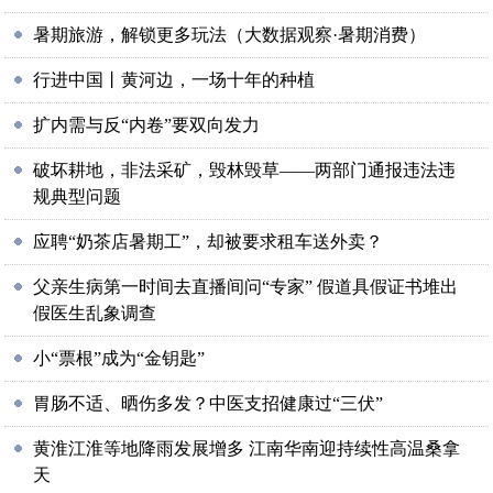
暑期旅游，解锁更多玩法（大数据观察·暑期消费）
行进中国丨黄河边，一场十年的种植
扩内需与反“内卷”要双向发力
破坏耕地，非法采矿，毁林毁草——两部门通报违法违
规典型问题
应聘“奶茶店暑期工”，却被要求租车送外卖？
父亲生病第一时间去直播间问“专家” 假道具假证书堆出
假医生乱象调查
小“票根”成为“金钥匙”
胃肠不适、晒伤多发？中医支招健康过“三伏”
黄淮江淮等地降雨发展增多 江南华南迎持续性高温桑拿
天