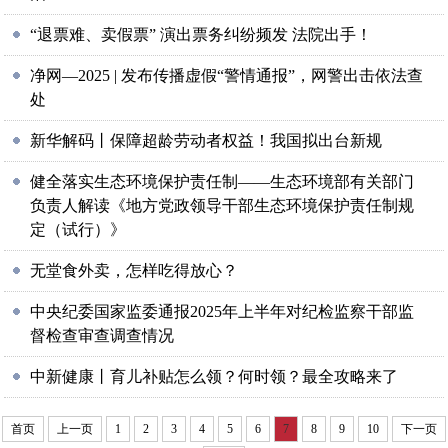
“退票难、卖假票” 演出票务纠纷频发 法院出手！
净网—2025 | 发布传播虚假“警情通报”，网警出击依法查
处
新华解码丨保障超龄劳动者权益！我国拟出台新规
健全落实生态环境保护责任制——生态环境部有关部门
负责人解读《地方党政领导干部生态环境保护责任制规
定（试行）》
无堂食外卖，怎样吃得放心？
中央纪委国家监委通报2025年上半年对纪检监察干部监
督检查审查调查情况
中新健康丨育儿补贴怎么领？何时领？最全攻略来了
首页
上一页
1
2
3
4
5
6
7
8
9
10
下一页