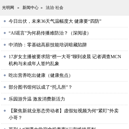
光明网
»
新闻中心
»
法治·社会
今日出伏，未来36天气温幅度大 健康要“四防”
“AI谣言”为何易传播难防治？（深阅读）
中消协：零基础高薪技能培训暗藏陷阱
17岁女主播被要求陪“榜一大哥”聊到凌晨 记者调查MCN
机构与未成年人签约乱象
吃出营养吃出健康（健康焦点）
部分图书馆何以成了“托儿所”？
乐园游升温 激发消费新活力
【聚焦新就业形态劳动者】虚假短视频为何“紧盯”外卖
小哥？