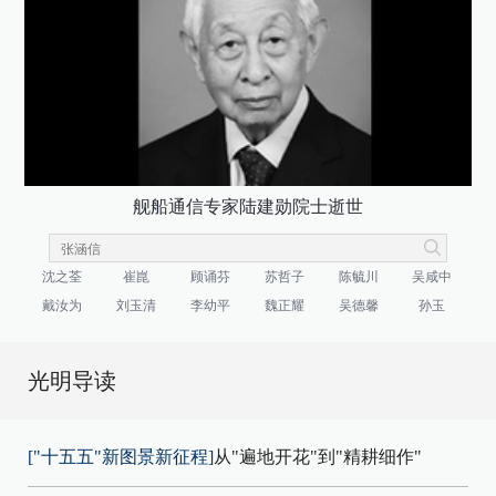
舰船通信专家陆建勋院士逝世
沈之荃
崔崑
顾诵芬
苏哲子
陈毓川
吴咸中
戴汝为
刘玉清
李幼平
魏正耀
吴德馨
孙玉
光明导读
["十五五"新图景新征程]
从"遍地开花"到"精耕细作"