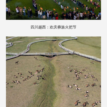
四川越西：欢庆彝族火把节