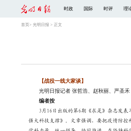
时政
国际
时评
理
首页
>
光明日报
>
正文
【战役一线大家谈】
光明日报记者 张哲浩、赵秋丽、严圣禾 
编者按
3月16日出版的第6期《求是》杂志发表
强大科技支撑》。文章强调，要把疫情防控
学科力量，统一领导、协同推进，在坚持科