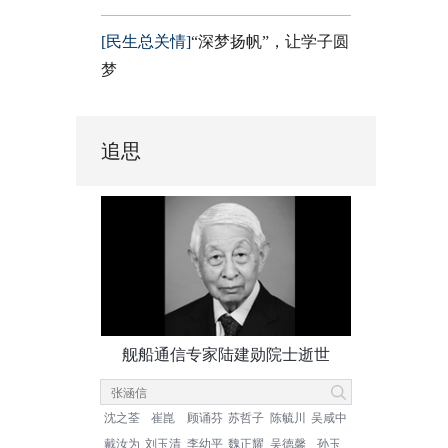
[民生总关情]
“深梦扬帆”，让学子圆
梦
追思
舰船通信专家陆建勋院士逝世
沈之荃
崔崑
顾诵芬
苏哲子
陈毓川
吴咸中
戴汝为
刘玉清
李幼平
魏正耀
吴德馨
孙玉