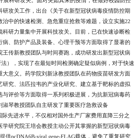
开展科研攻关。面对突如其来的疫情，在做好校园防控
科研攻关工作，出台《关于在新型冠状病毒疫情防控期
救治中的快速检测、急危重症抢救等难题，设立实施22
锐科研力量集中开展科技攻关。目前，已在快速诊断检
行病、防护产品及装备、心理干预等方面取得了显著的
院王传新教授团队与时间赛跑，成功研发出新型冠状病
析法），实现了在最短时间检测确定疑似病例，对于快速
重大意义。药学院刘新泳教授团队在药物疫苗研发方面
艺研究、法匹拉韦的产业化研究、建立基于靶标的虚拟
选与评价等方面取得一系列积极进展，为抗新冠病毒药
刘淑琴教授团队自主研发了重要医疗急救设备
到国际先进水平，不仅相对国外生产厂家费用直降三分之
医学研究院王培会教授主动公开其掌握的新型冠状病毒
DNA6B-viral gene-FLAG载体，避免了重复研究