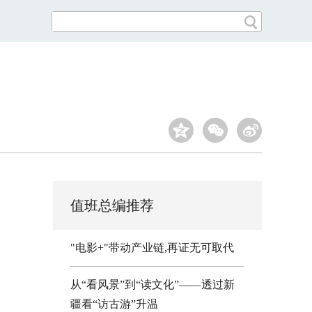
值班总编推荐
"电影+"带动产业链,再证无可取代
从“看风景”到“读文化”——透过新
疆看“访古游”升温