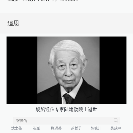
追思
舰船通信专家陆建勋院士逝世
沈之荃
崔崑
顾诵芬
苏哲子
陈毓川
吴咸中