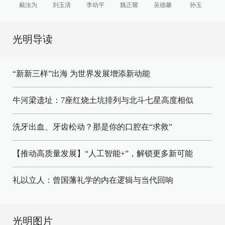
戴汝为
刘玉清
李幼平
魏正耀
吴德馨
孙玉
光明导读
“新新三样”出海 为世界发展增添新动能
牛河梁遗址：7座红烧土坑排列与北斗七星高度相似
洗牙出血、牙齿松动？那是你的口腔在“求救”
【推动高质量发展】“人工智能+”，解锁更多新可能
礼以立人：曾国藩礼学的内在逻辑与当代回响
光明图片