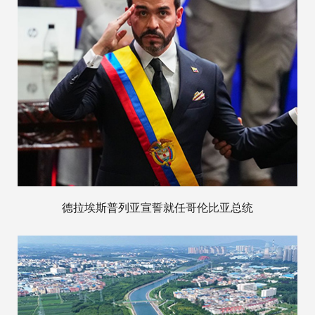
德拉埃斯普列亚宣誓就任哥伦比亚总统