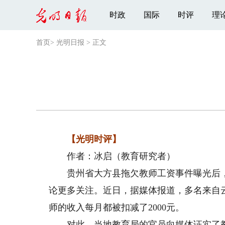
时政
国际
时评
理
首页
>
光明日报
>
正文
【光明时评】
作者：冰启（教育研究者）
贵州省大方县拖欠教师工资事件曝光后，
论更多关注。近日，据媒体报道，多名来自云
师的收入每月都被扣减了2000元。
对此，当地教育局的官员向媒体证实了教