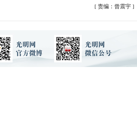
[
责编：曾震宇
]