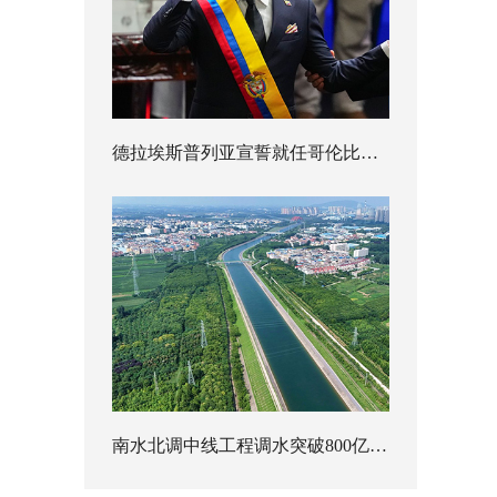
德拉埃斯普列亚宣誓就任哥伦比亚总统
南水北调中线工程调水突破800亿立方米