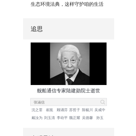
生态环境法典，这样守护咱的生活
追思
舰船通信专家陆建勋院士逝世
沈之荃
崔崑
顾诵芬
苏哲子
陈毓川
吴咸中
戴汝为
刘玉清
李幼平
魏正耀
吴德馨
孙玉