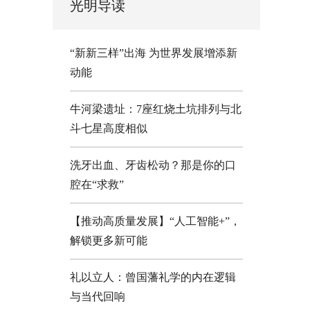
光明导读
“新新三样”出海 为世界发展增添新
动能
牛河梁遗址：7座红烧土坑排列与北
斗七星高度相似
洗牙出血、牙齿松动？那是你的口
腔在“求救”
【推动高质量发展】“人工智能+”，
解锁更多新可能
礼以立人：曾国藩礼学的内在逻辑
与当代回响