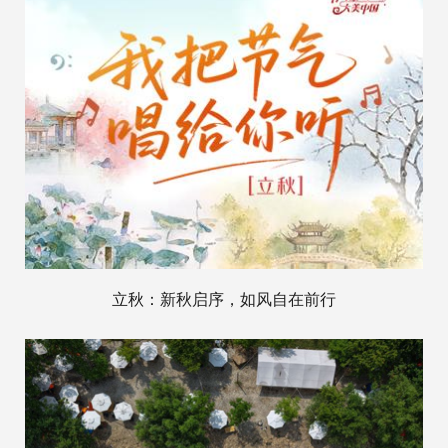
立秋：新秋启序，如风自在前行