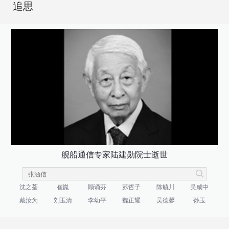
追思
舰船通信专家陆建勋院士逝世
沈之荃
崔崑
顾诵芬
苏哲子
陈毓川
吴咸中
戴汝为
刘玉清
李幼平
魏正耀
吴德馨
孙玉