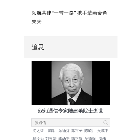
领航共建“一带一路” 携手擘画金色
未来
追思
舰船通信专家陆建勋院士逝世
沈之荃
崔崑
顾诵芬
苏哲子
陈毓川
吴咸中
戴汝为
刘玉清
李幼平
魏正耀
吴德馨
孙玉