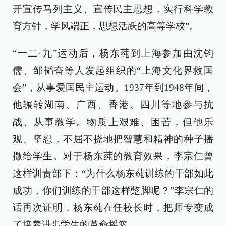
开宣传马列主义、宣传民主思想，实行科学教
育方针，学风端正，思想活跃的高等学校”。
“一二·九”运动后，杨东莼到上海参加由沈钧
儒、邹韬奋等人发起组织的“上海文化界救国
会”，从事爱国民主运动。1937年到1948年间，
他辗转湖南、广西、香港、四川等地参与抗
战、从事教学。物质上艰难、困苦，但他乐
观、坚忍，不屈不挠地把智慧和精神的种子播
撒给学生。对于杨东莼的教育效果，李宗仁曾
这样训责部下：“为什么杨东莼训练的干部如此
成功，你们训练的干部这样蹩脚呢？”李宗仁的
话再次证明，杨东莼在任校长时，把师专变成
了培养进步学生的革命摇篮。