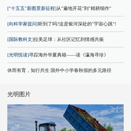
["十五五"新图景新征程]
从"遍地开花"到"精耕细作"
[向科学家提问]
听到了吗?这是银河深处的"宇宙心跳"!
[国际教科文]
拉美足球：从社区记忆到情感共振
[光明悦读]
寻踪海外华夏典籍——读《瀛海寻珍》
休而有育，知行共生 国外中小学春秋假的多元路径
光明图片