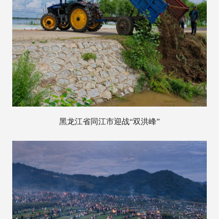
黑龙江省同江市迎战“双洪峰”