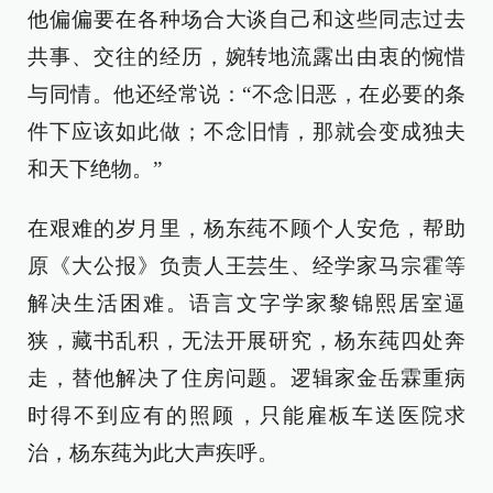
他偏偏要在各种场合大谈自己和这些同志过去
共事、交往的经历，婉转地流露出由衷的惋惜
与同情。他还经常说：“不念旧恶，在必要的条
件下应该如此做；不念旧情，那就会变成独夫
和天下绝物。”
在艰难的岁月里，杨东莼不顾个人安危，帮助
原《大公报》负责人王芸生、经学家马宗霍等
解决生活困难。语言文字学家黎锦熙居室逼
狭，藏书乱积，无法开展研究，杨东莼四处奔
走，替他解决了住房问题。逻辑家金岳霖重病
时得不到应有的照顾，只能雇板车送医院求
治，杨东莼为此大声疾呼。