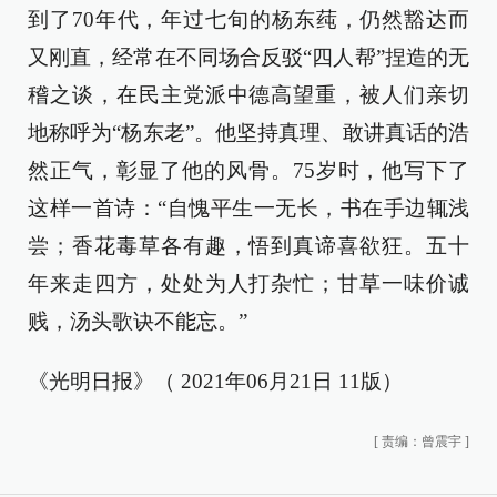
到了70年代，年过七旬的杨东莼，仍然豁达而
又刚直，经常在不同场合反驳“四人帮”捏造的无
稽之谈，在民主党派中德高望重，被人们亲切
地称呼为“杨东老”。他坚持真理、敢讲真话的浩
然正气，彰显了他的风骨。75岁时，他写下了
这样一首诗：“自愧平生一无长，书在手边辄浅
尝；香花毒草各有趣，悟到真谛喜欲狂。五十
年来走四方，处处为人打杂忙；甘草一味价诚
贱，汤头歌诀不能忘。”
《光明日报》（ 2021年06月21日 11版）
[
责编：曾震宇
]