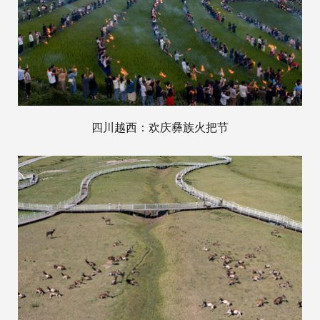
四川越西：欢庆彝族火把节