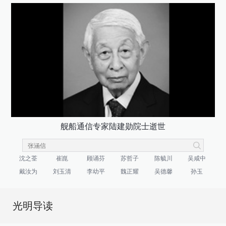
舰船通信专家陆建勋院士逝世
沈之荃
崔崑
顾诵芬
苏哲子
陈毓川
吴咸中
戴汝为
刘玉清
李幼平
魏正耀
吴德馨
孙玉
光明导读