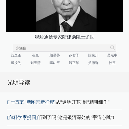
舰船通信专家陆建勋院士逝世
沈之荃
崔崑
顾诵芬
苏哲子
陈毓川
吴咸中
戴汝为
刘玉清
李幼平
魏正耀
吴德馨
孙玉
光明导读
["十五五"新图景新征程]
从"遍地开花"到"精耕细作"
[向科学家提问]
听到了吗?这是银河深处的"宇宙心跳"!