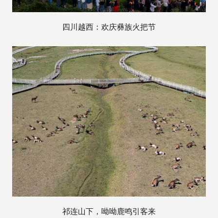
四川越西：欢庆彝族火把节
祁连山下，呦呦鹿鸣引客来