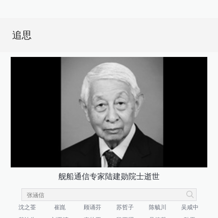
追思
舰船通信专家陆建勋院士逝世
沈之荃
崔崑
顾诵芬
苏哲子
陈毓川
吴咸中