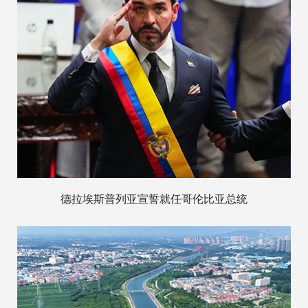
德拉埃斯普列亚宣誓就任哥伦比亚总统