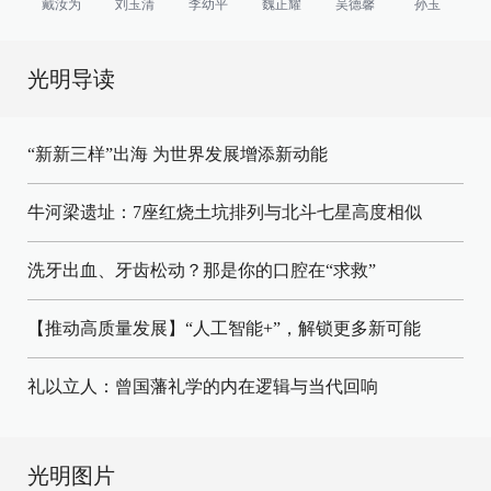
戴汝为
刘玉清
李幼平
魏正耀
吴德馨
孙玉
光明导读
“新新三样”出海 为世界发展增添新动能
牛河梁遗址：7座红烧土坑排列与北斗七星高度相似
洗牙出血、牙齿松动？那是你的口腔在“求救”
【推动高质量发展】“人工智能+”，解锁更多新可能
礼以立人：曾国藩礼学的内在逻辑与当代回响
光明图片