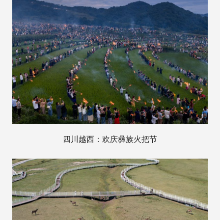
四川越西：欢庆彝族火把节