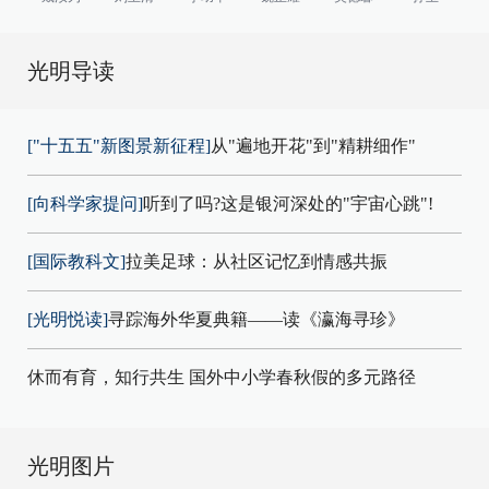
光明导读
["十五五"新图景新征程]
从"遍地开花"到"精耕细作"
[向科学家提问]
听到了吗?这是银河深处的"宇宙心跳"!
[国际教科文]
拉美足球：从社区记忆到情感共振
[光明悦读]
寻踪海外华夏典籍——读《瀛海寻珍》
休而有育，知行共生 国外中小学春秋假的多元路径
光明图片