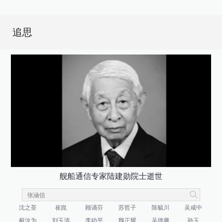
追思
舰船通信专家陆建勋院士逝世
沈之荃
崔崑
顾诵芬
苏哲子
陈毓川
吴咸中
戴汝为
刘玉清
李幼平
魏正耀
吴德馨
孙玉