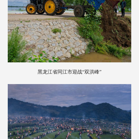
黑龙江省同江市迎战“双洪峰”