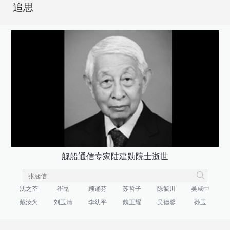
追思
舰船通信专家陆建勋院士逝世
沈之荃
崔崑
顾诵芬
苏哲子
陈毓川
吴咸中
戴汝为
刘玉清
李幼平
魏正耀
吴德馨
孙玉