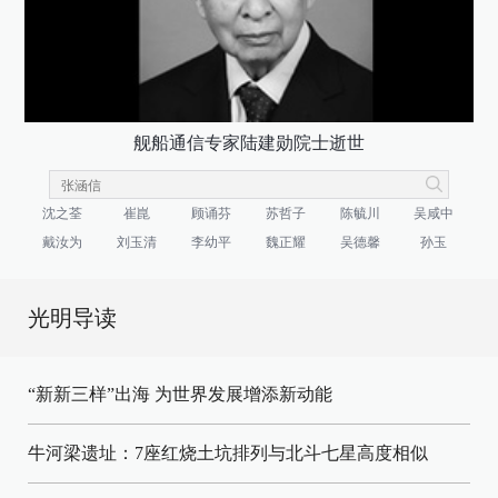
舰船通信专家陆建勋院士逝世
沈之荃
崔崑
顾诵芬
苏哲子
陈毓川
吴咸中
戴汝为
刘玉清
李幼平
魏正耀
吴德馨
孙玉
光明导读
“新新三样”出海 为世界发展增添新动能
牛河梁遗址：7座红烧土坑排列与北斗七星高度相似