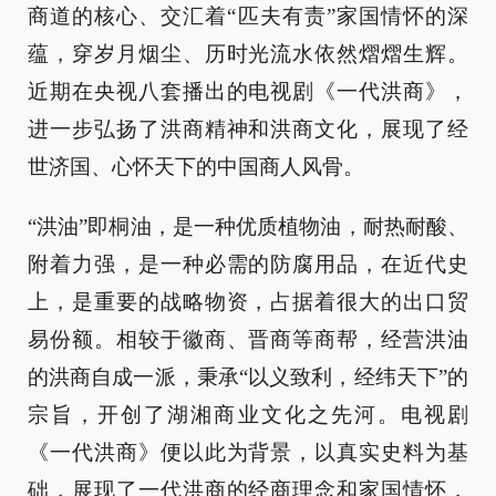
商道的核心、交汇着“匹夫有责”家国情怀的深
蕴，穿岁月烟尘、历时光流水依然熠熠生辉。
近期在央视八套播出的电视剧《一代洪商》，
进一步弘扬了洪商精神和洪商文化，展现了经
世济国、心怀天下的中国商人风骨。
“洪油”即桐油，是一种优质植物油，耐热耐酸、
附着力强，是一种必需的防腐用品，在近代史
上，是重要的战略物资，占据着很大的出口贸
易份额。相较于徽商、晋商等商帮，经营洪油
的洪商自成一派，秉承“以义致利，经纬天下”的
宗旨，开创了湖湘商业文化之先河。电视剧
《一代洪商》便以此为背景，以真实史料为基
础，展现了一代洪商的经商理念和家国情怀，