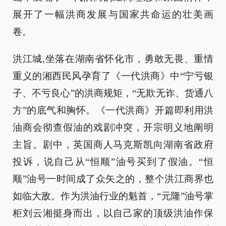
展开了一幅洪商发展与国家共命运的壮美画
卷。
洪江城,坐落在湖南省怀化市，勇敢无畏、重情
重义的湘西民风孕育了《一代洪商》中“宁亏银
子、不亏良心”的洪商规矩，“无欺无诈、货通八
方”的底气和胸怀。《一代洪商》开篇即利用洪
油商会彻查假油的戏剧冲突，开宗明义地阐明
主旨。剧中，英国商人马克斯凯向湖南省政府
投诉，说自己从“恒顺”油号买到了假油。“恒
顺”油号一时间成了众矢之的，整个洪江商界也
如临大敌。作为洪油行业的魁首，“元隆”油号掌
柜刘云湘挺身而出，以自己家的顶级洪油作保