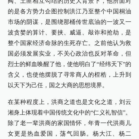
阀、土匪相互勾结的历史大背景下，他所面对
的是各方势力企图控制洪江乃至整个中国桐油
市场的阴谋，是围绕那桶传世底油的一波又一
波贪婪的算计、要挟、威逼、敲诈和抢劫，是
整个国家经济命脉的生死存亡。之前他认为救
国必须发展实业，不关心政治也反对革命，但
烈士的鲜血唤醒了他，使他明白了“经纬天下”的
含义，也使他摆脱了寻常商人的桎梏，上升到
以天下为己任，国之大商的思想境界。
在某种程度上，洪商之道也是文化之道，刘云
湘身上体现着中国传统文化中的“仁义礼智信”。
除了老一辈洪商的家国情怀，年青一代洪商儿
女更是热血爱国，荡气回肠。杨大江、杨二