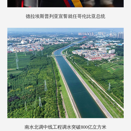
德拉埃斯普列亚宣誓就任哥伦比亚总统
南水北调中线工程调水突破800亿立方米