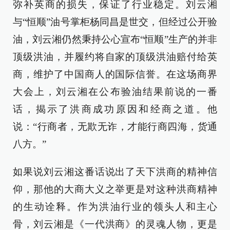
弥补英商的损失，保证了行业稳定。刘云湘
与“恒顺”油号掌柜杨同昌是世交，但经过公开验
油，刘云湘仍然秉持公心宣布“恒顺”生产的并非
顶级洪油，并履约将自家的顶级洪油赔付给英
商，维护了中国商人的国际信誉。在这场商界
大会上，刘云湘在公布验油结果前说的一番
话，揭示了洪商成功原因和经商之道。他
说：“行商者，无欺无诈，才能行商四海，货通
八方。”
如果说刘云湘这番话说出了天下洪商的精神信
仰，那他的大商大义之举更是对这种洪商精神
的生动诠释。作为洪油行业的领头人和主心
骨，刘云湘是《一代洪商》的灵魂人物，更是