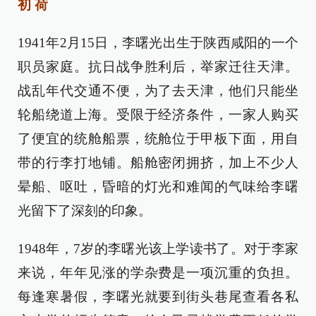
初 荷
1941年2月15日，李曙光出生于陕西咸阳的一个
职员家庭。抗日战争胜利后，举家迁往天津。
战乱年代交通不便，为了去天津，他们只能坐
轮船绕道上海。受限于经济条件，一家人购买
了便宜的统舱船票，统舱位于甲板下面，用自
带的行李打地铺。船舱密闭拥挤，加上不少人
晕船、呕吐，昏暗的灯光和难闻的气味给李曙
光留下了深刻的印象。
1948年，7岁的李曙光该上学读书了。对于李家
来说，年年见涨的学杂费是一项沉重的负担。
每逢寒暑假，李曙光就要到街头巷尾查看各私