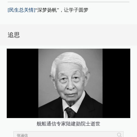
[民生总关情]
“深梦扬帆”，让学子圆梦
追思
舰船通信专家陆建勋院士逝世