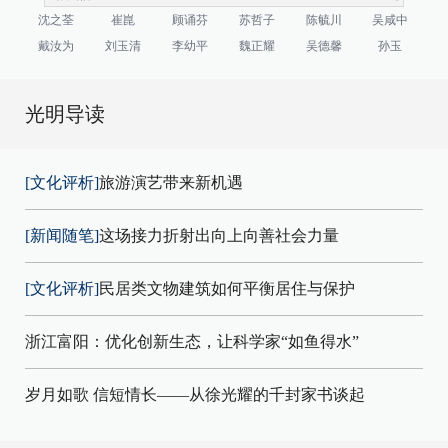
沈之荃
崔崑
顾诵芬
苏哲子
陈毓川
吴咸中
戴汝为
刘玉清
李幼平
魏正耀
吴德馨
孙玉
光明导读
[文化评析]
旅游演艺带来新机遇
[新闻随笔]
这场接力折射出向上向善社会力量
[文化评析]
民居类文物建筑如何平衡居住与保护
浙江富阳：优化创新生态，让科学家“如鱼得水”
岁月如歌 信短情长——从徐光耀的千封家书谈起