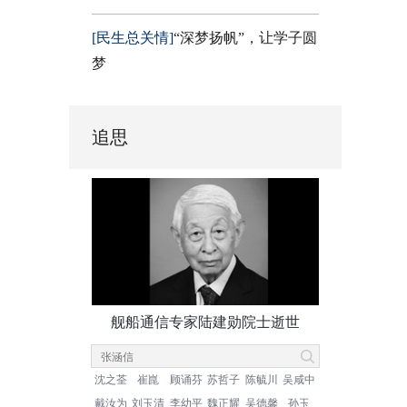
[民生总关情]
“深梦扬帆”，让学子圆
梦
追思
舰船通信专家陆建勋院士逝世
沈之荃
崔崑
顾诵芬
苏哲子
陈毓川
吴咸中
戴汝为
刘玉清
李幼平
魏正耀
吴德馨
孙玉