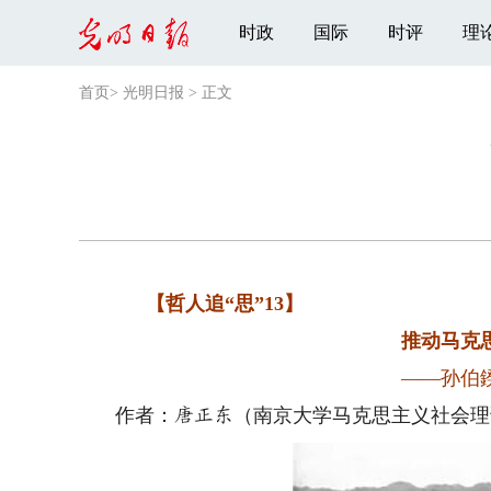
时政
国际
时评
理
首页
>
光明日报
>
正文
【哲人追“思”13】
推动马克
——孙伯
作者：
（南京大学马克思主义社会理
唐正东