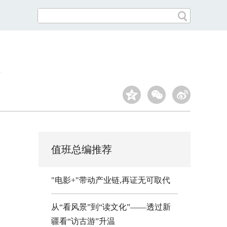
值班总编推荐
"电影+"带动产业链,再证无可取代
从“看风景”到“读文化”——透过新
疆看“访古游”升温