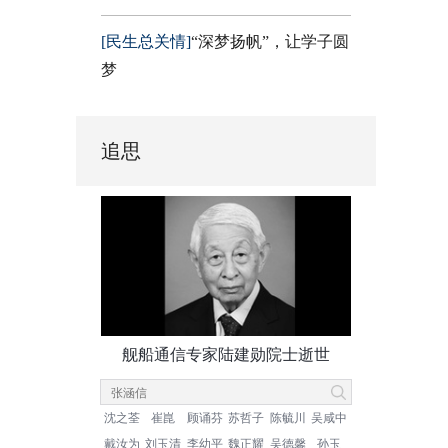
[民生总关情]
“深梦扬帆”，让学子圆
梦
追思
舰船通信专家陆建勋院士逝世
沈之荃
崔崑
顾诵芬
苏哲子
陈毓川
吴咸中
戴汝为
刘玉清
李幼平
魏正耀
吴德馨
孙玉