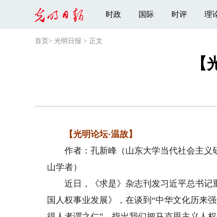
时政
国际
时评
理
首页
>
光明日报
>
正文
【
【光明论坛·温故】
作者：孔新峰（山东大学当代社会主义研
山学者）
近日，《求是》杂志刊发习近平总书记重
国人权事业发展》，在谈到“中华文化历来强
得人者谓之仁”，指出我们把马克思主义人