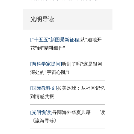
光明导读
["十五五"新图景新征程]
从"遍地开
花"到"精耕细作"
[向科学家提问]
听到了吗?这是银河
深处的"宇宙心跳"!
[国际教科文]
拉美足球：从社区记忆
到情感共振
[光明悦读]
寻踪海外华夏典籍——读
《瀛海寻珍》