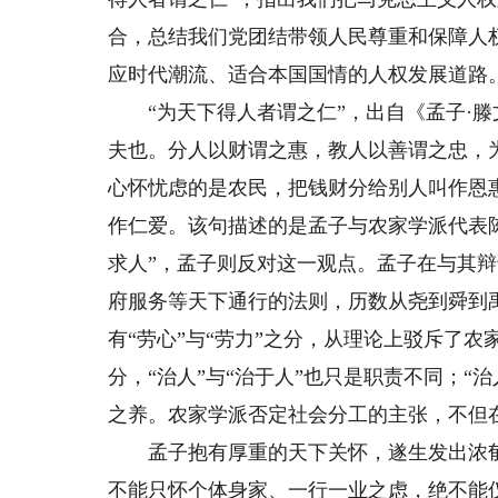
合，总结我们党团结带领人民尊重和保障人
应时代潮流、适合本国国情的人权发展道路
“为天下得人者谓之仁”，出自《孟子·滕
夫也。分人以财谓之惠，教人以善谓之忠，
心怀忧虑的是农民，把钱财分给别人叫作恩
作仁爱。该句描述的是孟子与农家学派代表陈
求人”，孟子则反对这一观点。孟子在与其
府服务等天下通行的法则，历数从尧到舜到
有“劳心”与“劳力”之分，从理论上驳斥了农家
分，“治人”与“治于人”也只是职责不同；
之养。农家学派否定社会分工的主张，不但
孟子抱有厚重的天下关怀，遂生发出浓郁的
不能只怀个体身家、一行一业之虑，绝不能仅