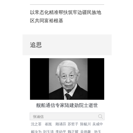
以常态化精准帮扶筑牢边疆民族地
区共同富裕根基
追思
舰船通信专家陆建勋院士逝世
沈之荃
崔崑
顾诵芬
苏哲子
陈毓川
吴咸中
戴汝为
刘玉清
李幼平
魏正耀
吴德馨
孙玉