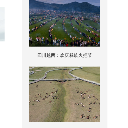
四川越西：欢庆彝族火把节