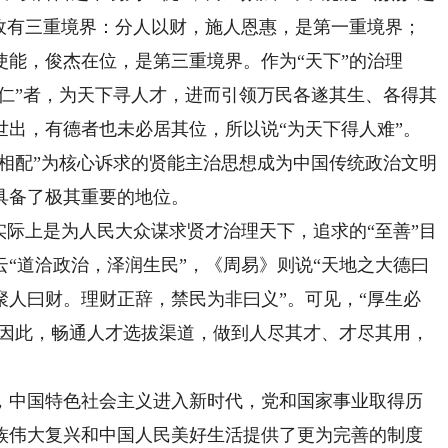
仁政有三重境界：分人以财，施人恩惠，是第一重境界；
能，俊杰在位，是第三重境界。作为“天下”的治理
“仁”者，为天下寻人才，进而引领万民各遂其生、各得其
世出，有德者也未必居其位，所以说“为天下得人难”。
位相配”为核心诉求的贤能主治思想成为中国传统政治文明
具备了极其重要的地位。
际上是为人民大众谋求贤才治理天下，追求的“至善”目
“道洽政治，泽润生民”，《周易》则说“天地之大德曰
聚人曰财。理财正辞，禁民为非曰义”。可见，“厚生必
，因此，畅通人才选拔渠道，做到人尽其才、才尽其用，
中国特色社会主义进入新时代，党和国家事业取得历
族伟大复兴和中国人民美好生活提供了更为完善的制度