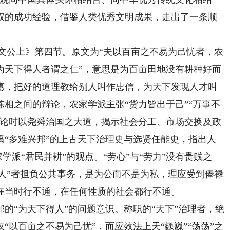
权的成功经验，借鉴人类优秀文明成果，走出了一条顺
。
文公上》第四节。原文为“夫以百亩之不易为己忧者，农
为天下得人者谓之仁”，意思是为百亩田地没有耕种好而
惠，把好的道理教给别人叫作忠信，为天下发现人才叫
相之间的辩论，农家学派主张“货力皆出于己”“万事不
辩论时以尧舜治国之大道，揭示社会分工、市场交换及政
禹“多难兴邦”的上古天下治理史与选贤任能史，指出人
学派“君民并耕”的观点。“劳心”与“劳力”没有贵贱之
“治人”者担负公共事务，是为公而不是为私，理应受到俸禄
在当时行不通，在任何性质的社会都行不通。
“为天下得人”的问题意识。称职的“天下”治理者，绝
“以百亩之不易为己忧”，而应效法上天“巍巍”“荡荡”之