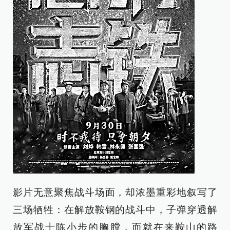
影片无意聚焦战斗场面，却浓墨重彩地叙写了
三场牺牲：在解放鞍钢的战斗中，子弹穿透解
放军战士陈小步的胸膛，而就在来鞍山的路