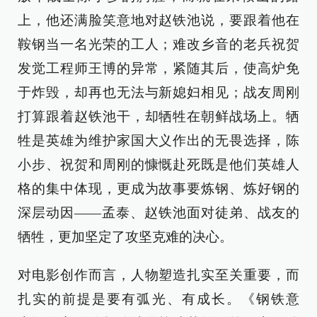
上，他还满脸笑意地对赵铁池说，要跟着他在
鞍钢当一名光荣的工人；难改乡音的老兵祝贺
发觉工程师王博的异常，紧随其后，使高炉免
于炸毁，却再也无法与新媳妇相见；战友周刚
打算跟着赵铁池干，却牺牲在朝鲜战场上。牺
牲是英雄为维护家国大义作出的无畏选择，陈
小步、祝贺和周刚的慷慨赴死既是他们英雄人
格的集中体现，更成为故事要炼钢、炼好钢的
深层动因——孟泰、赵铁池面对徒弟、战友的
牺牲，更加坚定了攻坚克难的决心。
对电影创作而言，人物塑造扎实至关重要，而
扎实的前提是要有弧光、有成长。《钢铁意