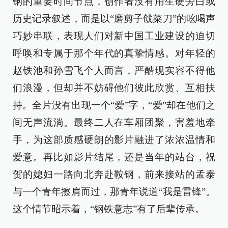
钢的重要时间节点，创作者没有用生硬旁白或
历史记录叙述，而是以“磨剪子戗菜刀”的吆喝声
巧妙串联，表现人们对新中国工业建设的迫切
呼唤和专属于那个年代的真挚情感。对年轻的
赵铁池和孙雪飞个人而言，严酷现实容不得他
们浪漫，但却并不妨碍他们彼此欣赏、互相扶
持。全片没有出现一个“爱”字，“爱”却在他们之
间无声流淌。最终二人在车厢团聚，害羞地牵
手，为这部质感硬朗的影片融进了浓浓温情和
爱意。再比如影片结尾，还是当年的站台，祝
贺的媳妇一路向北奔赴鞍钢，前来接站的孟泰
与一个青年擦肩而过，那青年说道“我是雷锋”。
这个情节昭示着，“钢铁意志”有了后辈传承。