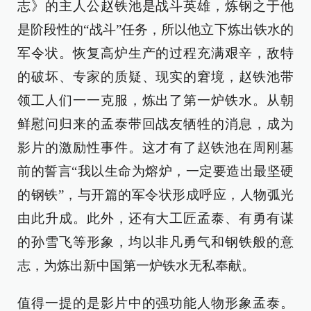
志》的主人公赵铁池是战斗英雄，炼钢之于他
是阶段性的“战斗”任务，所以他立下炼出铁水的
军令状。恢复高炉生产的过程充满艰辛，敌特
的破坏、专家的质疑、现实的窘境，赵铁池带
领工人们一一克服，炼出了第一炉铁水。从朝
鲜慰问归来的孟泰带回战友牺牲的消息，成为
影片的激励性事件。这才有了赵铁池在周刚墓
前的誓言“我以生命为熔炉，一定要造出最坚硬
的钢铁”，与开篇的军令状形成呼应，人物弧光
由此升成。此外，还有大工匠孟泰、有勇有谋
的孙雪飞等形象，均以非凡勇气和钢铁般的意
志，为炼出新中国第一炉铁水无私奉献。
值得一提的是影片中的强功能人物形象孟泰。