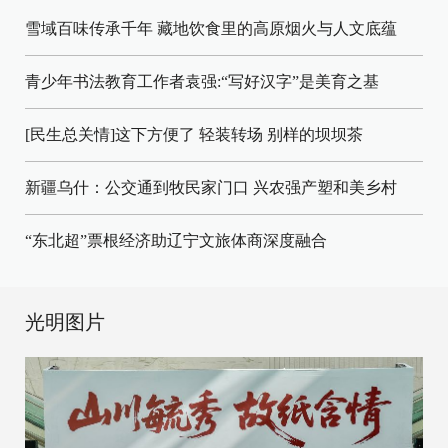
雪域百味传承千年 藏地饮食里的高原烟火与人文底蕴
青少年书法教育工作者袁强:“写好汉字”是美育之基
[民生总关情]这下方便了
轻装转场
别样的坝坝茶
新疆乌什：公交通到牧民家门口
兴农强产塑和美乡村
“东北超”票根经济助辽宁文旅体商深度融合
光明图片