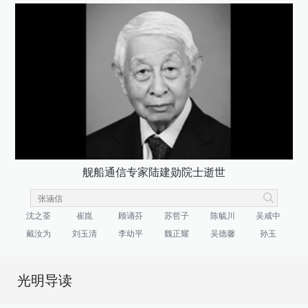
舰船通信专家陆建勋院士逝世
沈之荃
崔崑
顾诵芬
苏哲子
陈毓川
吴咸中
戴汝为
刘玉清
李幼平
魏正耀
吴德馨
孙玉
光明导读