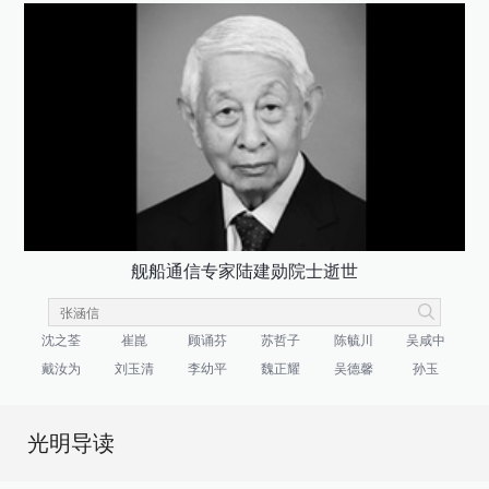
舰船通信专家陆建勋院士逝世
沈之荃
崔崑
顾诵芬
苏哲子
陈毓川
吴咸中
戴汝为
刘玉清
李幼平
魏正耀
吴德馨
孙玉
光明导读