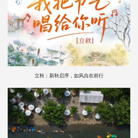
立秋：新秋启序，如风自在前行