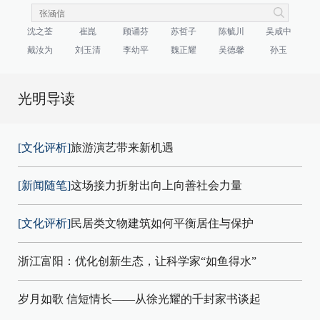
沈之荃
崔崑
顾诵芬
苏哲子
陈毓川
吴咸中
戴汝为
刘玉清
李幼平
魏正耀
吴德馨
孙玉
光明导读
[文化评析]
旅游演艺带来新机遇
[新闻随笔]
这场接力折射出向上向善社会力量
[文化评析]
民居类文物建筑如何平衡居住与保护
浙江富阳：优化创新生态，让科学家“如鱼得水”
岁月如歌 信短情长——从徐光耀的千封家书谈起