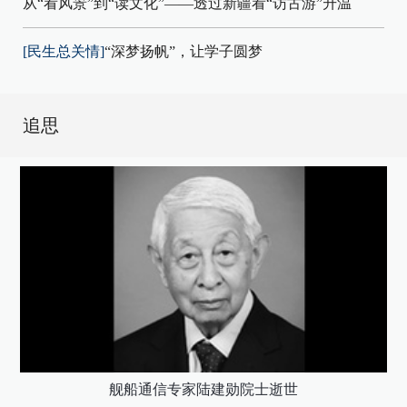
从“看风景”到“读文化”——透过新疆看“访古游”升温
[民生总关情]
“深梦扬帆”，让学子圆梦
追思
舰船通信专家陆建勋院士逝世