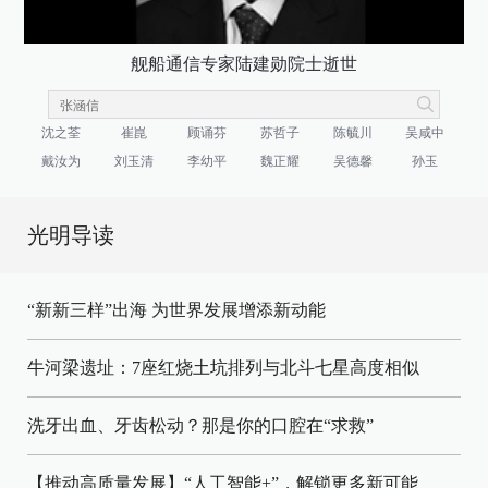
舰船通信专家陆建勋院士逝世
沈之荃
崔崑
顾诵芬
苏哲子
陈毓川
吴咸中
戴汝为
刘玉清
李幼平
魏正耀
吴德馨
孙玉
光明导读
“新新三样”出海 为世界发展增添新动能
牛河梁遗址：7座红烧土坑排列与北斗七星高度相似
洗牙出血、牙齿松动？那是你的口腔在“求救”
【推动高质量发展】“人工智能+”，解锁更多新可能