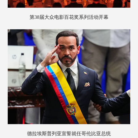
第38届大众电影百花奖系列活动开幕
德拉埃斯普列亚宣誓就任哥伦比亚总统