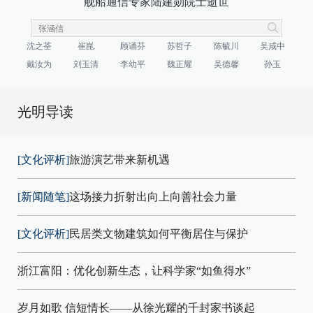
舰船通信专家陆建勋院士逝世
沈之荃
崔崑
顾诵芬
苏哲子
陈毓川
吴咸中
戴汝为
刘玉清
李幼平
魏正耀
吴德馨
孙玉
光明导读
[文化评析]
旅游演艺带来新机遇
[新闻随笔]
这场接力折射出向上向善社会力量
[文化评析]
民居类文物建筑如何平衡居住与保护
浙江富阳：优化创新生态，让科学家“如鱼得水”
岁月如歌 信短情长——从徐光耀的千封家书谈起