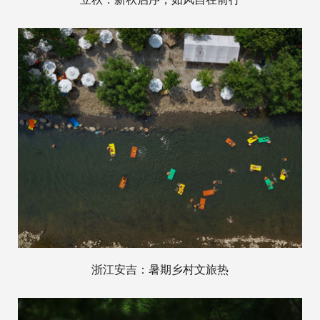
浙江安吉：暑期乡村文旅热