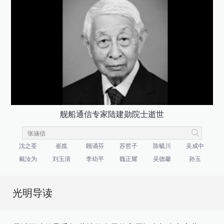
舰船通信专家陆建勋院士逝世
沈之荃
崔崑
顾诵芬
苏哲子
陈毓川
吴咸中
戴汝为
刘玉清
李幼平
魏正耀
吴德馨
孙玉
光明导读