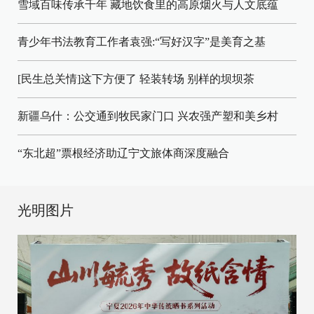
雪域百味传承千年 藏地饮食里的高原烟火与人文底蕴
青少年书法教育工作者袁强:“写好汉字”是美育之基
[民生总关情]这下方便了
轻装转场
别样的坝坝茶
新疆乌什：公交通到牧民家门口
兴农强产塑和美乡村
“东北超”票根经济助辽宁文旅体商深度融合
光明图片