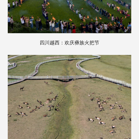
四川越西：欢庆彝族火把节