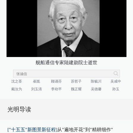
舰船通信专家陆建勋院士逝世
沈之荃
崔崑
顾诵芬
苏哲子
陈毓川
吴咸中
戴汝为
刘玉清
李幼平
魏正耀
吴德馨
孙玉
光明导读
["十五五"新图景新征程]
从"遍地开花"到"精耕细作"