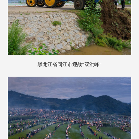
黑龙江省同江市迎战“双洪峰”