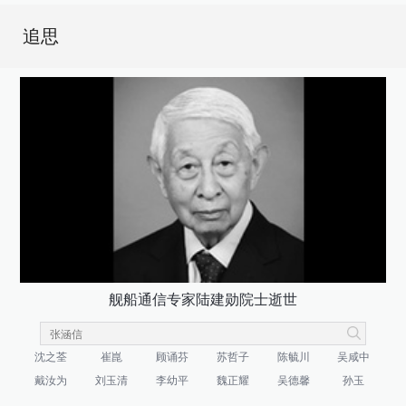
追思
舰船通信专家陆建勋院士逝世
沈之荃
崔崑
顾诵芬
苏哲子
陈毓川
吴咸中
戴汝为
刘玉清
李幼平
魏正耀
吴德馨
孙玉